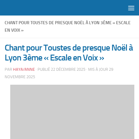
Skip to content
CHANT POUR TOUSTES DE PRESQUE NOËL À LYON 3ÈME « ESCALE
EN VOIX »
Chant pour Toustes de presque Noël à
Lyon 3ème « Escale en Voix »
PAR
HAYA/ANNE
· PUBLIÉ
22 DÉCEMBRE 2025
· MIS À JOUR
29
NOVEMBRE 2025