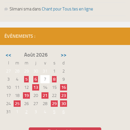
Slimani sma
dans
Chant pour Tous.tes en ligne
ÉVÉNEMENTS :
<<
Août 2026
>>
l
m
m
j
v
s
d
27
28
29
30
31
1
2
3
4
5
6
7
8
9
10
11
12
13
14
15
16
17
18
19
20
21
22
23
24
25
26
27
28
29
30
31
1
2
3
4
5
6