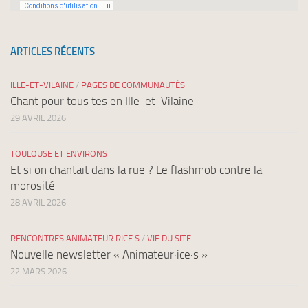
ARTICLES RÉCENTS
ILLE-ET-VILAINE
/
PAGES DE COMMUNAUTÉS
Chant pour tous·tes en Ille-et-Vilaine
29 AVRIL 2026
TOULOUSE ET ENVIRONS
Et si on chantait dans la rue ? Le flashmob contre la
morosité
28 AVRIL 2026
RENCONTRES ANIMATEUR.RICE.S
/
VIE DU SITE
Nouvelle newsletter « Animateur·ice·s »
22 MARS 2026