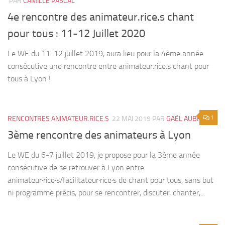
PAR
CAMILLE PASCAL
4e rencontre des animateur.rice.s chant
pour tous : 11-12 Juillet 2020
Le WE du 11-12 juillet 2019, aura lieu pour la 4ème année
consécutive une rencontre entre animateur.rice.s chant pour
tous à Lyon !
1
RENCONTRES ANIMATEUR.RICE.S
22 MAI 2019
PAR
GAËL AUBRIT
3ème rencontre des animateurs à Lyon
Le WE du 6-7 juillet 2019, je propose pour la 3ème année
consécutive de se retrouver à Lyon entre
animateur·rice·s/facilitateur·rice·s de chant pour tous, sans but
ni programme précis, pour se rencontrer, discuter, chanter,...