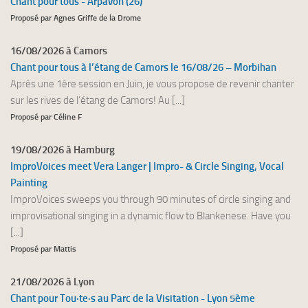
Chant pour tous - Arpavon (26)
Proposé par Agnes Griffe de la Drome
16/08/2026 à Camors
Chant pour tous à l’étang de Camors le 16/08/26 – Morbihan
Après une 1ère session en Juin, je vous propose de revenir chanter
sur les rives de l’étang de Camors! Au [...]
Proposé par Céline F
19/08/2026 à Hamburg
ImproVoices meet Vera Langer | Impro- & Circle Singing, Vocal
Painting
ImproVoices sweeps you through 90 minutes of circle singing and
improvisational singing in a dynamic flow to Blankenese. Have you
[...]
Proposé par Mattis
21/08/2026 à Lyon
Chant pour Tou·te·s au Parc de la Visitation - Lyon 5ème