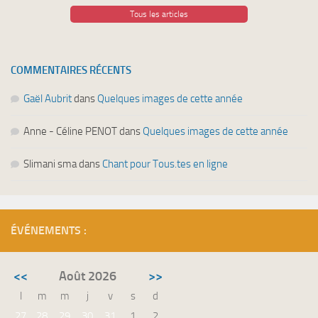
Tous les articles
COMMENTAIRES RÉCENTS
Gaël Aubrit
dans
Quelques images de cette année
Anne - Céline PENOT
dans
Quelques images de cette année
Slimani sma
dans
Chant pour Tous.tes en ligne
ÉVÉNEMENTS :
<<
Août 2026
>>
l
m
m
j
v
s
d
27
28
29
30
31
1
2