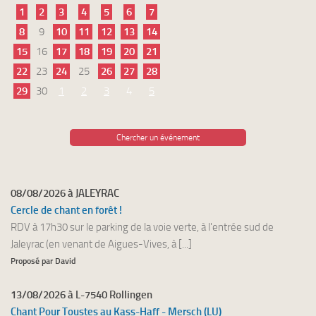
1
2
3
4
5
6
7
8
9
10
11
12
13
14
15
16
17
18
19
20
21
22
23
24
25
26
27
28
29
30
1
2
3
4
5
Chercher un événement
08/08/2026 à JALEYRAC
Cercle de chant en forêt !
RDV à 17h30 sur le parking de la voie verte, à l'entrée sud de
Jaleyrac (en venant de Aigues-Vives, à [...]
Proposé par David
13/08/2026 à L-7540 Rollingen
Chant Pour Toustes au Kass-Haff - Mersch (LU)