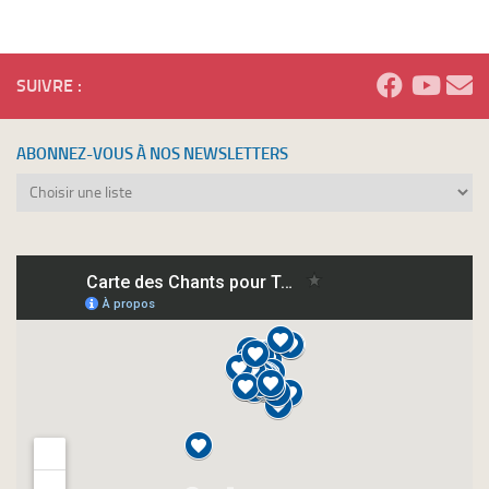
SUIVRE :
ABONNEZ-VOUS À NOS NEWSLETTERS
Abonnez-
vous
à
nos
newsletters