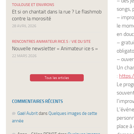
– des je
TOULOUSE ET ENVIRONS
songs, 
Et si on chantait dans la rue ? Le flashmob
– impro
contre la morosité
le mome
28 AVRIL 2026
en douc
RENCONTRES ANIMATEUR.RICE.S
/
VIE DU SITE
– gratui
Nouvelle newsletter « Animateur·ice·s »
obligato
22 MARS 2026
– ouvert
Un chan
:
https
Tous les articles
Le prog
souvent
l’improv
COMMENTAIRES RÉCENTS
L’événe
Gaël Aubrit
dans
Quelques images de cette
personn
année
place à