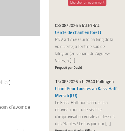
Chercher un événement
08/08/2026 à JALEYRAC
Cercle de chant en forêt !
RDV à 17h30 sur le parking de la
voie verte, à l'entrée sud de
Jaleyrac (en venant de Aigues-
Vives, à [...]
Proposé par David
13/08/2026 à L-7540 Rollingen
lier)
Chant Pour Toustes au Kass-Haff -
Mersch (LU)
Le Kass-Haff nous accueille à
oin d’avoir de
nouveau pour une séance
d'improvisation vocale au dessus
des étables ! Let us join our [...]
Proposé par Nicolas Billaux