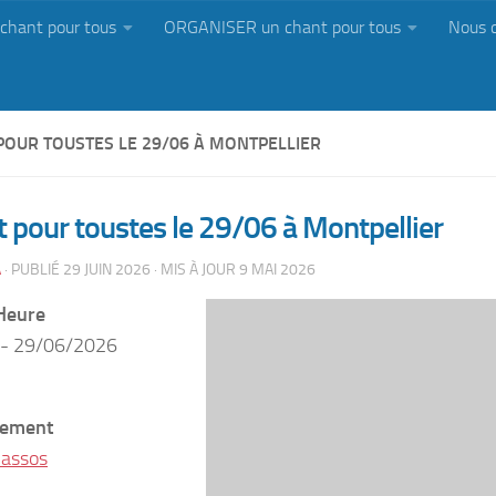
chant pour tous
ORGANISER un chant pour tous
Nous 
POUR TOUSTES LE 29/06 À MONTPELLIER
 pour toustes le 29/06 à Montpellier
A
· PUBLIÉ
29 JUIN 2026
· MIS À JOUR
9 MAI 2026
Heure
 - 29/06/2026
ement
 assos