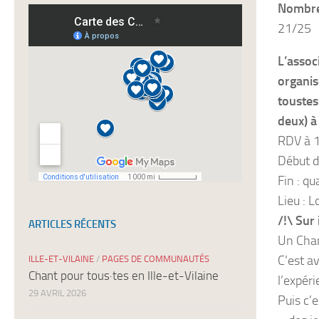
Nombre 
nos
newsletters
21/25
L’associ
organis
toustes
deux) à
RDV à 
Début d
Fin : q
Lieu : 
/!\ Sur 
ARTICLES RÉCENTS
Un Chan
C’est a
ILLE-ET-VILAINE
/
PAGES DE COMMUNAUTÉS
Chant pour tous·tes en Ille-et-Vilaine
l’expér
29 AVRIL 2026
Puis c’e