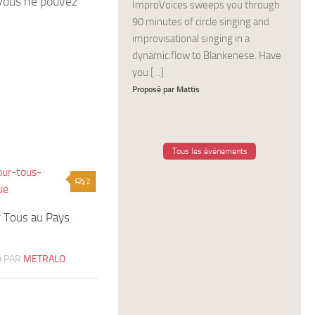
 vous ne pouvez
ImproVoices sweeps you through
90 minutes of circle singing and
improvisational singing in a
dynamic flow to Blankenese. Have
you [...]
Proposé par Mattis
Tous les événements
2
 Tous au Pays
0
PAR
METRALO