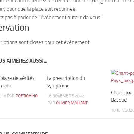
. Par contre pensez à m’écrire à lola.briquet@hotmail.fr si
ir, pour que la place soit redonnée.
ez pas à parler de l’événement autour de vous !
rvation
criptions sont closes pour cet évènement.
S AIMEREZ AUSSI...
blage de vérités
3
La prescription du
9
n voix
symptôme
Chant pour
2016
PAR
POETIQHIHO
16 NOVEMBRE 2022
Basque
PAR
OLIVIER MAHIANT
10 JUIN 202