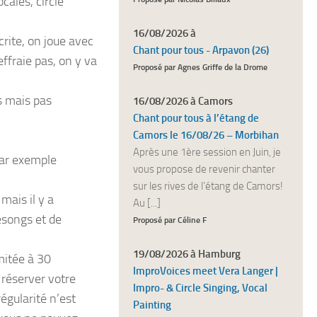
cales, circle
16/08/2026 à
rite, on joue avec
Chant pour tous - Arpavon (26)
ffraie pas, on y va
Proposé par Agnes Griffe de la Drome
és mais pas
16/08/2026 à Camors
Chant pour tous à l’étang de
Camors le 16/08/26 – Morbihan
Après une 1ère session en Juin, je
par exemple
vous propose de revenir chanter
sur les rives de l’étang de Camors!
mais il y a
Au [...]
esongs et de
Proposé par Céline F
19/08/2026 à Hamburg
mitée à 30
ImproVoices meet Vera Langer |
 réserver votre
Impro- & Circle Singing, Vocal
gularité n’est
Painting