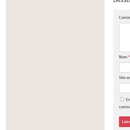
LAISS
Comm
Nom
*
Site 
En
comme