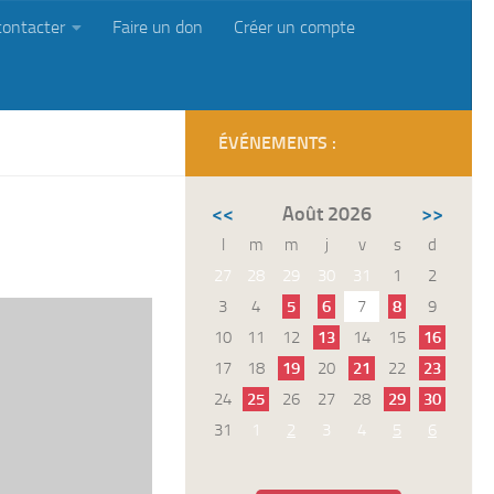
contacter
Faire un don
Créer un compte
ÉVÉNEMENTS :
<<
Août 2026
>>
l
m
m
j
v
s
d
27
28
29
30
31
1
2
3
4
5
6
7
8
9
10
11
12
13
14
15
16
17
18
19
20
21
22
23
24
25
26
27
28
29
30
31
1
2
3
4
5
6