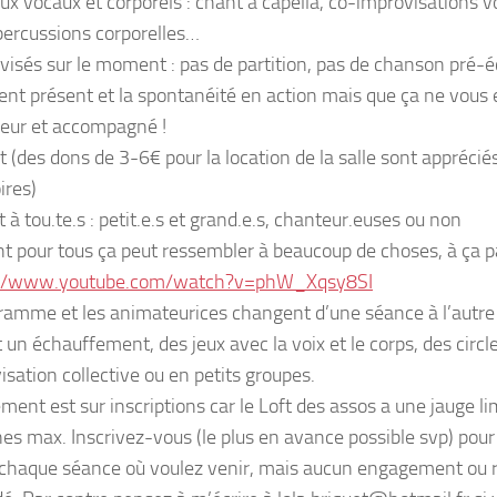
ux vocaux et corporels : chant a capella, co-improvisations vo
percussions corporelles…
visés sur le moment : pas de partition, pas de chanson pré-éc
nt présent et la spontanéité en action mais que ça ne vous e
eur et accompagné !
t (des dons de 3-6€ pour la location de la salle sont appréci
ires)
 à tou.te.s : petit.e.s et grand.e.s, chanteur.euses ou non
t pour tous ça peut ressembler à beaucoup de choses, à ça 
://www.youtube.com/watch?v=phW_Xqsy8SI
ramme et les animateurices changent d’une séance à l’autre 
 un échauffement, des jeux avec la voix et le corps, des circl
isation collective ou en petits groupes.
ment est sur inscriptions car le Loft des assos a une jauge li
es max. Inscrivez-vous (le plus en avance possible svp) pour
 chaque séance où voulez venir, mais aucun engagement ou ré