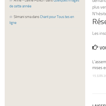
demandé
Anne - Céline PENOT
dans
Quelques images
de cette année
plus ven
N’hésit
Slimani sma
dans
Chant pour Tous.tes en
Rése
ligne
Les ins
VOU
L’assem
mises e
15 JUIN 