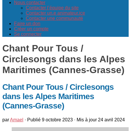
Nous contacter
Contacter l’équipe du site
Contacter un.e animateur.ice
Contacter une communauté
Faire un don
Créer un compte
Se connecter
Chant Pour Tous /
Circlesongs dans les Alpes
Maritimes (Cannes-Grasse)
Chant Pour Tous / Circlesongs
dans les Alpes Maritimes
(Cannes-Grasse)
par
Amael
· Publié
9 octobre 2023
· Mis à jour
24 avril 2024