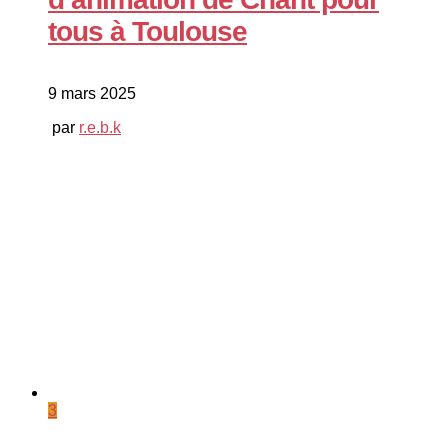
tous à Toulouse
9 mars 2025
par
r.e.b.k
3