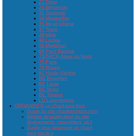
21 Dijon
25 Besançon
31 Toulouse
34 Montpellier
35 Ille-et-Vilaine
37 Tours
38 Isère
48 Lozère
56 Morbihan
64 Pays Basque
73/74/CH Alpes du Nord
75 Paris
76 Rouen
87 Haute-Vienne
BE Bruxelles
BE Liège
BE Mons
BE Tournai
LU Luxembourg
ORGANISER un chant pour tous
Guide du site chantpourtous.com
Règles de publication du site
(événements, newsletters, etc)
Guide pour organiser un chant
pour tou.te.s