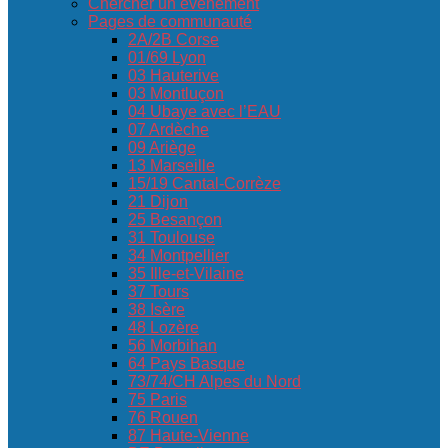
Chercher un événement
Pages de communauté
2A/2B Corse
01/69 Lyon
03 Hauterive
03 Montluçon
04 Ubaye avec l’EAU
07 Ardèche
09 Ariège
13 Marseille
15/19 Cantal-Corrèze
21 Dijon
25 Besançon
31 Toulouse
34 Montpellier
35 Ille-et-Vilaine
37 Tours
38 Isère
48 Lozère
56 Morbihan
64 Pays Basque
73/74/CH Alpes du Nord
75 Paris
76 Rouen
87 Haute-Vienne