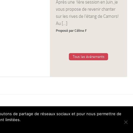
Après une 1ère session en Juin, je
vous propose de revenir chanter
sur les rives de l’étang de Camors!
Au [...]
Proposé par Céline F
Tous les événements
 boutons de partage de réseaux sociaux et pour nous permettre de
nt limitées.