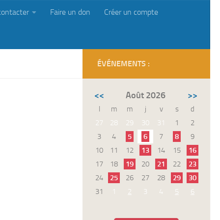
contacter
Faire un don
Créer un compte
ÉVÉNEMENTS :
<<
Août 2026
>>
l
m
m
j
v
s
d
27
28
29
30
31
1
2
3
4
5
6
7
8
9
10
11
12
13
14
15
16
17
18
19
20
21
22
23
24
25
26
27
28
29
30
31
1
2
3
4
5
6