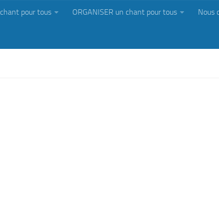
chant pour tous
ORGANISER un chant pour tous
Nous 