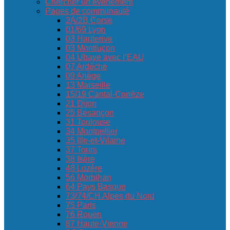
Chercher un événement
Pages de communauté
2A/2B Corse
01/69 Lyon
03 Hauterive
03 Montluçon
04 Ubaye avec l’EAU
07 Ardèche
09 Ariège
13 Marseille
15/19 Cantal-Corrèze
21 Dijon
25 Besançon
31 Toulouse
34 Montpellier
35 Ille-et-Vilaine
37 Tours
38 Isère
48 Lozère
56 Morbihan
64 Pays Basque
73/74/CH Alpes du Nord
75 Paris
76 Rouen
87 Haute-Vienne