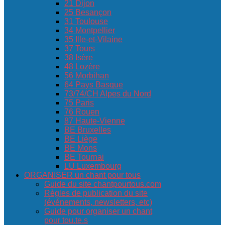
21 Dijon
25 Besançon
31 Toulouse
34 Montpellier
35 Ille-et-Vilaine
37 Tours
38 Isère
48 Lozère
56 Morbihan
64 Pays Basque
73/74/CH Alpes du Nord
75 Paris
76 Rouen
87 Haute-Vienne
BE Bruxelles
BE Liège
BE Mons
BE Tournai
LU Luxembourg
ORGANISER un chant pour tous
Guide du site chantpourtous.com
Règles de publication du site
(événements, newsletters, etc)
Guide pour organiser un chant
pour tou.te.s