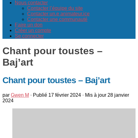
Nous contacter
Contacter l’équipe du site
Contacter un.e animateur.ice
Contacter une communauté
Faire un don
Créer un compte
Se connecter
Chant pour toustes –
Baj’art
Chant pour toustes – Baj’art
par
Gwen M
· Publié
17 février 2024
· Mis à jour
28 janvier
2024