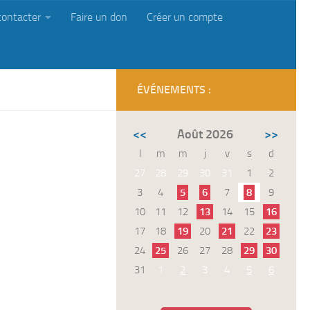
contacter
Faire un don
Créer un compte
ÉVÉNEMENTS :
<<
Août 2026
>>
l
m
m
j
v
s
d
27
28
29
30
31
1
2
3
4
5
6
7
8
9
10
11
12
13
14
15
16
17
18
19
20
21
22
23
24
25
26
27
28
29
30
31
1
2
3
4
5
6