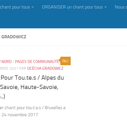
chant pour tous
ORGANISER un chant pour tous
Nous 
 GRADOWICZ
2
U NORD
/
PAGES DE COMMUNAUTÉS
MBRE 2021
PAR
OCÉCHA GRADOWICZ
Pour Tou.te.s / Alpes du
(Savoie, Haute-Savoie,
..)
r chant pour tou.t.e.s / Bruxelles a
le 24 novembre 2017.