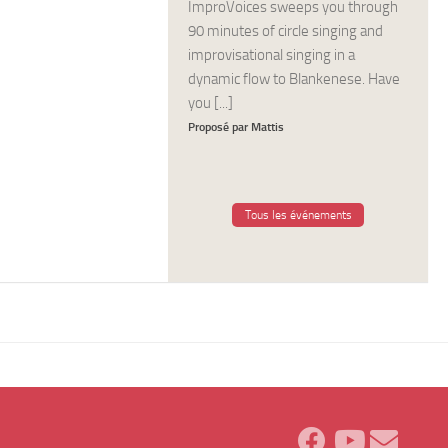
ImproVoices sweeps you through
90 minutes of circle singing and
improvisational singing in a
dynamic flow to Blankenese. Have
you [...]
Proposé par Mattis
Tous les événements