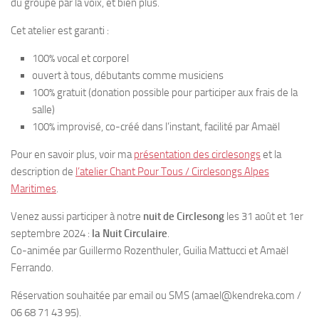
du groupe par la voix, et bien plus.
Cet atelier est garanti :
100% vocal et corporel
ouvert à tous, débutants comme musiciens
100% gratuit (donation possible pour participer aux frais de la
salle)
100% improvisé, co-créé dans l’instant, facilité par Amaël
Pour en savoir plus, voir ma
présentation des circlesongs
et la
description de
l’atelier Chant Pour Tous / Circlesongs Alpes
Maritimes
.
Venez aussi participer à notre
nuit de Circlesong
les 31 août et 1er
septembre 2024 :
la Nuit Circulaire
.
Co-animée par Guillermo Rozenthuler, Guilia Mattucci et Amaël
Ferrando.
Réservation souhaitée par email ou SMS (amael@kendreka.com /
06 68 71 43 95).