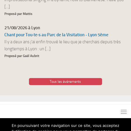
[...]
Proposé par Mattis
21/08/2026 à Lyon
Chant pour Tou·te·s au Parc de la Visitation - Lyon 5ème
Il y a deux ans j'ai enfin trouvé le lieu que je cherchais depuis très
longtemps à Lyon : un [...]
Proposé par Gaël Aubrit
Tous les événements
En poursuivant votre navigation sur ce site, vous acceptez