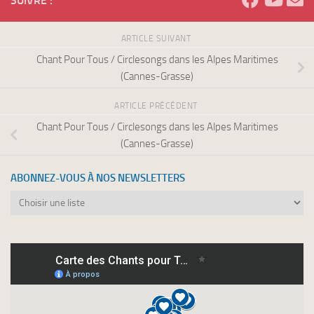
SUIVRE :
ARTICLE SUIVANT
Chant Pour Tous / Circlesongs dans les Alpes Maritimes
(Cannes-Grasse)
ARTICLE PRÉCÉDENT
Chant Pour Tous / Circlesongs dans les Alpes Maritimes
(Cannes-Grasse)
ABONNEZ-VOUS À NOS NEWSLETTERS
Abonnez-
vous
à
nos
newsletters