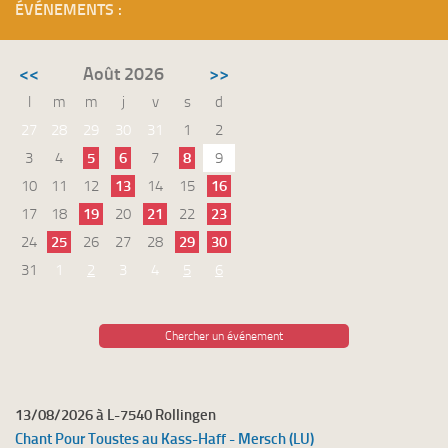
ÉVÉNEMENTS :
<<
Août 2026
>>
l
m
m
j
v
s
d
27
28
29
30
31
1
2
3
4
5
6
7
8
9
10
11
12
13
14
15
16
17
18
19
20
21
22
23
24
25
26
27
28
29
30
31
1
2
3
4
5
6
Chercher un événement
13/08/2026 à L-7540 Rollingen
Chant Pour Toustes au Kass-Haff - Mersch (LU)