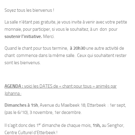
Soyez tous les bienvenus !
La salle n’étant pas gratuite, je vous invite à venir avec votre petite
monnaie, pour participer, si vous le souhaitez, à un don pour
soutenir l’initiative.
Merci.
Quand le chant pour tous termine,
à 20h30
une autre activité de
chant commence dans la même salle. Ceux qui souhaitent rester
sont les bienvenus.
AGENDA
:
voici les DATES de « chant pour tous » animés par
Johanna :
Dimanches à 15h
, Avenue du Maelbeek 18, Etterbeek : 1er sept,
(pas le 6/10), 3 novembre, 1er decembre.
er
Il s’agit donc des
1
dimanche de chaque mois
,
15h,
au Senghor,
Centre Culturel d’Etterbeek !