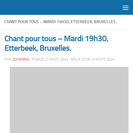
Skip to content
CHANT POUR TOUS – MARDI 19H30, ETTERBEEK, BRUXELLES.
Chant pour tous – Mardi 19h30,
Etterbeek, Bruxelles.
PAR
JOHANNA
· PUBLIÉ
27 AOÛT 2024
· MIS À JOUR
13 AOÛT 2024