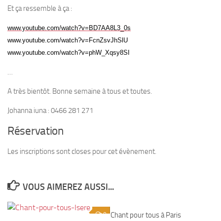
Et ça ressemble à ça :
www.youtube.com/watch?v=BD7AA8L3_0s
www.youtube.com/watch?v=FcnZsvJhSlU
www.youtube.com/watch?v=phW_Xqsy8SI
…
A très bientôt. Bonne semaine à tous et toutes.
Johanna iuna : 0466 281 271
Réservation
Les inscriptions sont closes pour cet évènement.
VOUS AIMEREZ AUSSI...
0
Chant pour tous à Paris
1