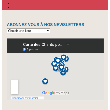
ABONNEZ-VOUS À NOS NEWSLETTERS
Abonnez-
vous
à
nos
newsletters