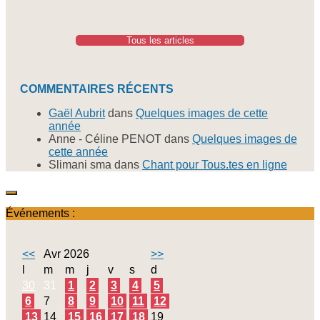
Tous les articles
COMMENTAIRES RÉCENTS
Gaël Aubrit
dans
Quelques images de cette
année
Anne - Céline PENOT
dans
Quelques images de
cette année
Slimani sma
dans
Chant pour Tous.tes en ligne
Événements :
<<
Avr 2026
>>
l
m
m
j
v
s
d
30
31
1
2
3
4
5
6
7
8
9
10
11
12
13
14
15
16
17
18
19