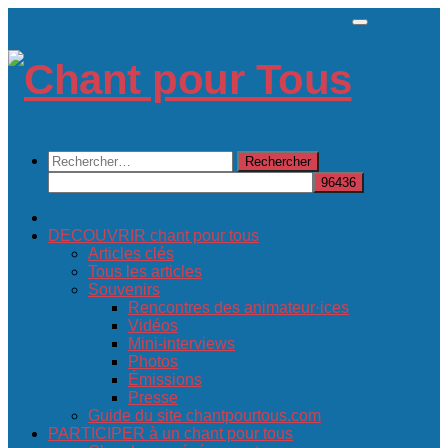
Skip
to
content
Rechercher :
DECOUVRIR chant pour tous
Articles clés
Tous les articles
Souvenirs
Rencontres des animateur·ices
Vidéos
Mini-interviews
Photos
Émissions
Presse
Guide du site chantpourtous.com
PARTICIPER à un chant pour tous