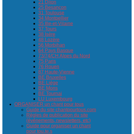
21 Dijon
25 Besançon
31 Toulouse
34 Montpellier
35 Ille-et-Vilaine
37 Tours
38 Isère
48 Lozère
56 Morbihan
64 Pays Basque
73/74/CH Alpes du Nord
75 Paris
76 Rouen
87 Haute-Vienne
BE Bruxelles
BE Liège
BE Mons
BE Tournai
LU Luxembourg
ORGANISER un chant pour tous
Guide du site chantpourtous.com
Règles de publication du site
(événements, newsletters, etc)
Guide pour organiser un chant
pour tou.te.s