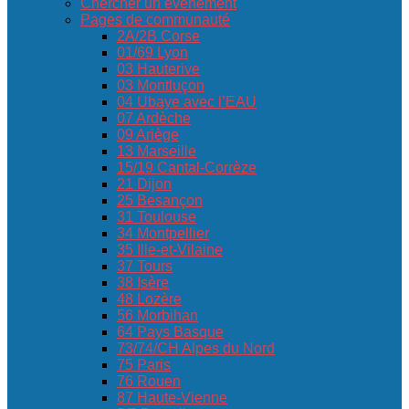
Chercher un événement
Pages de communauté
2A/2B Corse
01/69 Lyon
03 Hauterive
03 Montluçon
04 Ubaye avec l’EAU
07 Ardèche
09 Ariège
13 Marseille
15/19 Cantal-Corrèze
21 Dijon
25 Besançon
31 Toulouse
34 Montpellier
35 Ille-et-Vilaine
37 Tours
38 Isère
48 Lozère
56 Morbihan
64 Pays Basque
73/74/CH Alpes du Nord
75 Paris
76 Rouen
87 Haute-Vienne