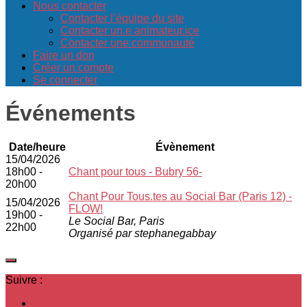
Nous contacter
Contacter l’équipe du site
Contacter un.e animateur.ice
Contacter une communauté
Faire un don
Créer un compte
Se connecter
Événements
Date/heure
Évènement
15/04/2026
18h00 -
Chant pour tous - Bubry 56-
20h00
Chant Pour Tous.tes au Social Bar (Paris 12) -
15/04/2026
FLOW!
19h00 -
Le Social Bar, Paris
22h00
Organisé par stephanegabbay
Suivre :