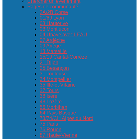
Chercher un événement
Pages de communauté
2A/2B Corse
01/69 Lyon
03 Hauterive
03 Montluçon
04 Ubaye avec l’EAU
07 Ardèche
09 Ariège
13 Marseille
15/19 Cantal-Corrèze
21 Dijon
25 Besançon
31 Toulouse
34 Montpellier
35 Ille-et-Vilaine
37 Tours
38 Isère
48 Lozère
56 Morbihan
64 Pays Basque
73/74/CH Alpes du Nord
75 Paris
76 Rouen
87 Haute-Vienne