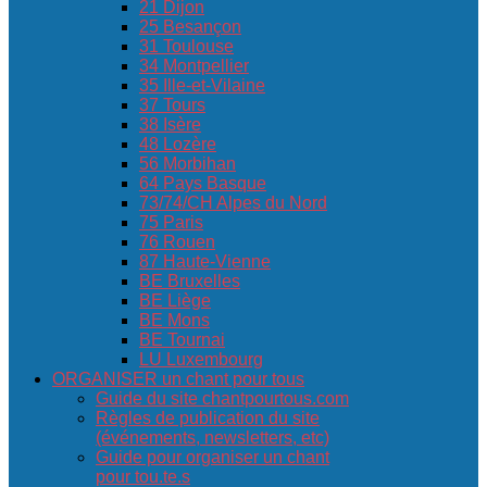
21 Dijon
25 Besançon
31 Toulouse
34 Montpellier
35 Ille-et-Vilaine
37 Tours
38 Isère
48 Lozère
56 Morbihan
64 Pays Basque
73/74/CH Alpes du Nord
75 Paris
76 Rouen
87 Haute-Vienne
BE Bruxelles
BE Liège
BE Mons
BE Tournai
LU Luxembourg
ORGANISER un chant pour tous
Guide du site chantpourtous.com
Règles de publication du site
(événements, newsletters, etc)
Guide pour organiser un chant
pour tou.te.s