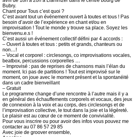
avril de 18h à 20h à Liammzer dans le centre bourg de
Bubry.
Chant pour Tous c’est quoi ?
C’est avant tout un événement ouvert à toutes et tous ! Pas
besoin d’avoir de l’expérience en chant et/ou en
improvisation ! Tout le monde y trouve sa place. Soyez les
bienvenu.e.s !
C’est aussi un événement collectif défini par 4 accords :
– Ouvert à toutes et tous : petits et grands, chanteurs ou
non…!
– Vocal et corporel : circlesongs, co improvisations vocales,
beatbox, percussions corporelles …
– Improvisé : pas de reprises de chansons mais l’élan du
moment. Ici pas de partitions ! Tout est improvisé sur le
moment, on joue avec le moment présent et la spontanéité
dans un cadre bienveillant
– Gratuit
Le programme change d’une rencontre à l’autre mais il y a
en général des échauffements corporels et vocaux, des jeux
de connexion à la voix et au corps, des circlesongs et de
l’improvisation collective, le tout dans la joie et la légèreté.
Le plaisir est au cœur de ce moment de convivialité.
Pour vous inscrire ou pour avoir des infos vous pouvez me
contacter au 07 86 57 29 85
Avec joie de groover ensemble,