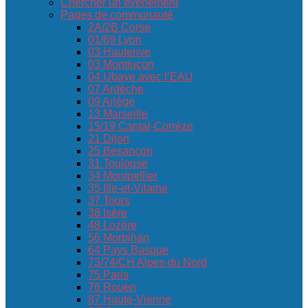
Chercher un événement
Pages de communauté
2A/2B Corse
01/69 Lyon
03 Hauterive
03 Montluçon
04 Ubaye avec l’EAU
07 Ardèche
09 Ariège
13 Marseille
15/19 Cantal-Corrèze
21 Dijon
25 Besançon
31 Toulouse
34 Montpellier
35 Ille-et-Vilaine
37 Tours
38 Isère
48 Lozère
56 Morbihan
64 Pays Basque
73/74/CH Alpes du Nord
75 Paris
76 Rouen
87 Haute-Vienne