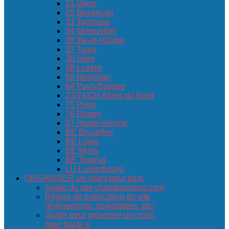
21 Dijon
25 Besançon
31 Toulouse
34 Montpellier
35 Ille-et-Vilaine
37 Tours
38 Isère
48 Lozère
56 Morbihan
64 Pays Basque
73/74/CH Alpes du Nord
75 Paris
76 Rouen
87 Haute-Vienne
BE Bruxelles
BE Liège
BE Mons
BE Tournai
LU Luxembourg
ORGANISER un chant pour tous
Guide du site chantpourtous.com
Règles de publication du site
(événements, newsletters, etc)
Guide pour organiser un chant
pour tou.te.s