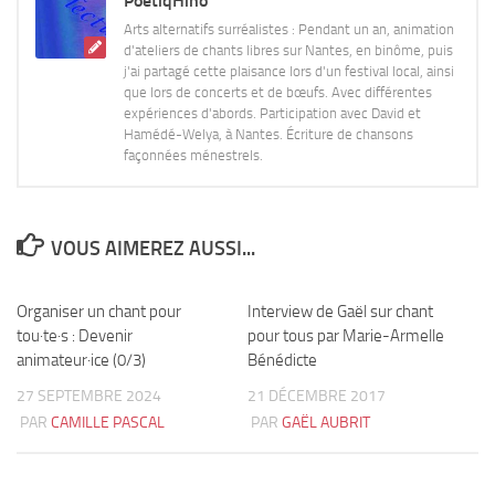
PoetiqHiho
Arts alternatifs surréalistes : Pendant un an, animation
d'ateliers de chants libres sur Nantes, en binôme, puis
j'ai partagé cette plaisance lors d'un festival local, ainsi
que lors de concerts et de bœufs. Avec différentes
expériences d'abords. Participation avec David et
Hamédé-Welya, à Nantes. Écriture de chansons
façonnées ménestrels.
VOUS AIMEREZ AUSSI...
Organiser un chant pour
1
Interview de Gaël sur chant
0
tou·te·s : Devenir
pour tous par Marie-Armelle
animateur·ice (0/3)
Bénédicte
27 SEPTEMBRE 2024
21 DÉCEMBRE 2017
PAR
CAMILLE PASCAL
PAR
GAËL AUBRIT