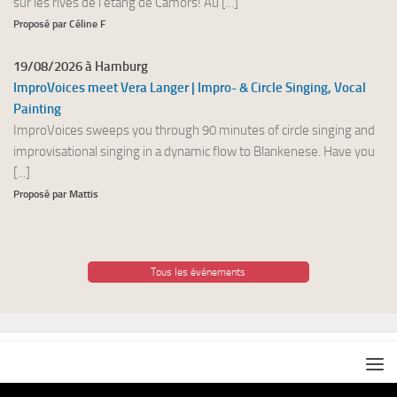
sur les rives de l’étang de Camors! Au [...]
Proposé par Céline F
19/08/2026 à Hamburg
ImproVoices meet Vera Langer | Impro- & Circle Singing, Vocal
Painting
ImproVoices sweeps you through 90 minutes of circle singing and
improvisational singing in a dynamic flow to Blankenese. Have you
[...]
Proposé par Mattis
Tous les événements