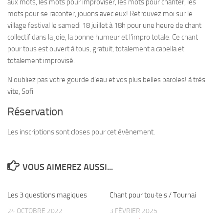
aux mots, les mots pour improviser, les mots pour chanter, les
mots pour se raconter, jouons avec eux! Retrouvez moi sur le
village festival le samedi 18 juillet à 18h pour une heure de chant
collectif dans la joie, la bonne humeur et l’impro totale. Ce chant
pour tous est ouvert à tous, gratuit, totalement a capella et
totalement improvisé.
N’oubliez pas votre gourde d’eau et vos plus belles paroles! à très
vite, Sofi
Réservation
Les inscriptions sont closes pour cet évènement.
VOUS AIMEREZ AUSSI...
Les 3 questions magiques
0
Chant pour tou·te·s / Tournai
0
24 OCTOBRE 2022
3 FÉVRIER 2025