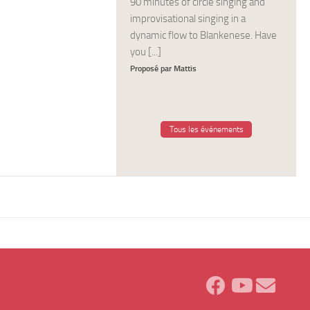
90 minutes of circle singing and
improvisational singing in a
dynamic flow to Blankenese. Have
you [...]
Proposé par Mattis
Tous les événements