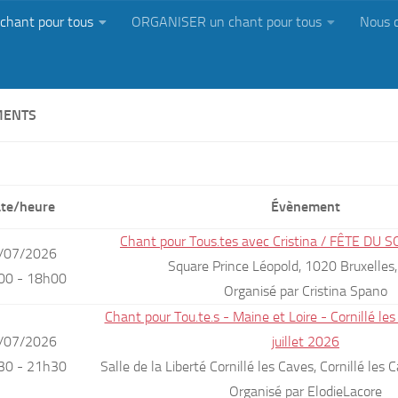
chant pour tous
ORGANISER un chant pour tous
Nous 
MENTS
te/heure
Évènement
Chant pour Tous.tes avec Cristina / FÊTE DU 
/07/2026
Square Prince Léopold, 1020 Bruxelles
00 - 18h00
Organisé par Cristina Spano
Chant pour Tou.te.s - Maine et Loire - Cornillé l
/07/2026
juillet 2026
30 - 21h30
Salle de la Liberté Cornillé les Caves, Cornillé les
Organisé par ElodieLacore