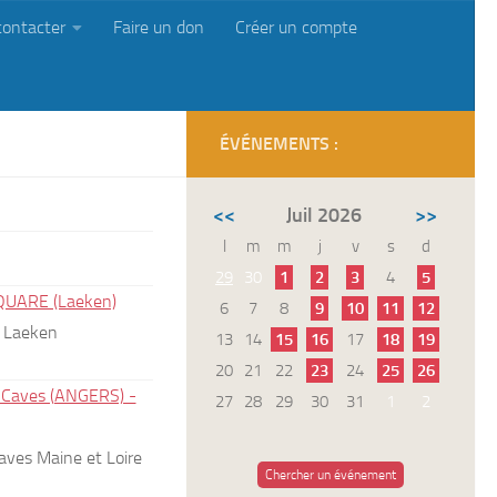
contacter
Faire un don
Créer un compte
ÉVÉNEMENTS :
<<
Juil 2026
>>
l
m
m
j
v
s
d
29
30
1
2
3
4
5
SQUARE (Laeken)
6
7
8
9
10
11
12
, Laeken
13
14
15
16
17
18
19
20
21
22
23
24
25
26
es Caves (ANGERS) -
27
28
29
30
31
1
2
 Caves Maine et Loire
Chercher un événement