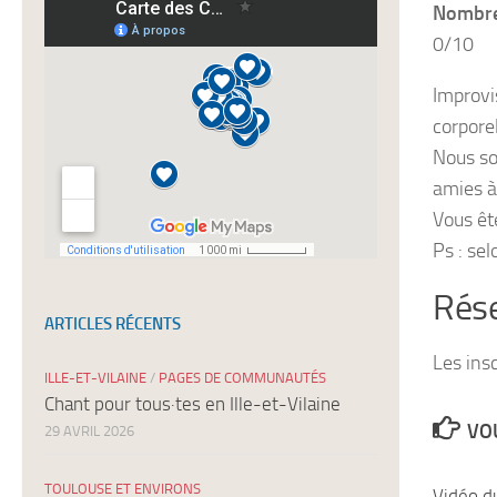
Nombre 
newsletters
0/10
Improvi
corporel
Nous s
amies à
Vous êt
Ps : se
Rése
ARTICLES RÉCENTS
Les ins
ILLE-ET-VILAINE
/
PAGES DE COMMUNAUTÉS
Chant pour tous·tes en Ille-et-Vilaine
VOU
29 AVRIL 2026
TOULOUSE ET ENVIRONS
Vidéo d