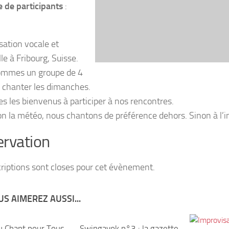
de participants
:
sation vocale et
le à Fribourg, Suisse.
ommes un groupe de 4
 chanter les dimanches.
es les bienvenus à participer à nos rencontres.
lon la météo, nous chantons de préférence dehors. Sinon à l’in
rvation
criptions sont closes pour cet évènement.
S AIMEREZ AUSSI...
u Chant pour Tous
3
Swingavok n°3 : la gazette
0