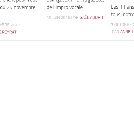
Les 11 ans
 du 25 novembre
de l’impro vocale
tous, notre
15 JUIN 2016
PAR
GAËL AUBRIT
3 OCTOBRE 
MBRE 2017
PAR
ANNE-L
IE PEYRAT