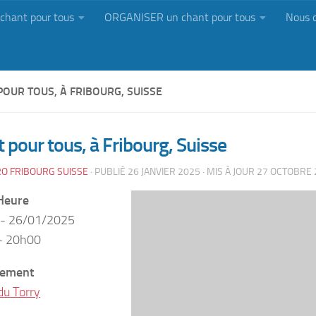
chant pour tous
ORGANISER un chant pour tous
Nous 
OUR TOUS, À FRIBOURG, SUISSE
 pour tous, à Fribourg, Suisse
O FRIBOURG SUISSE
· PUBLIÉ
26 JANVIER 2025
· MIS À JOUR
27 OCTOBRE 
Heure
 - 26/01/2025
- 20h00
ement
du Torry