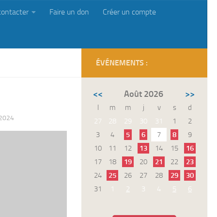
contacter
Faire un don
Créer un compte
ÉVÉNEMENTS :
<<
Août 2026
>>
l
m
m
j
v
s
d
2024
27
28
29
30
31
1
2
3
4
5
6
7
8
9
10
11
12
13
14
15
16
17
18
19
20
21
22
23
24
25
26
27
28
29
30
31
1
2
3
4
5
6