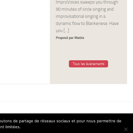
ImproVoices sweeps you through
90 minutes of circle singing and
improvisational singing in a
dynamic flow to Blankenese. Have
you [...]
Proposé par Mattis
Tous les événements
 boutons de partage de réseaux sociaux et pour nous permettre de
nt limitées.