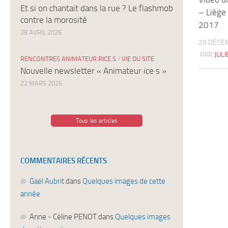
Et si on chantait dans la rue ? Le flashmob
– Liège
contre la morosité
2017
28 AVRIL 2026
29 DÉCE
PAR
JUL
RENCONTRES ANIMATEUR.RICE.S
/
VIE DU SITE
Nouvelle newsletter « Animateur·ice·s »
22 MARS 2026
Tous les articles
COMMENTAIRES RÉCENTS
Gaël Aubrit
dans
Quelques images de cette
année
Anne - Céline PENOT
dans
Quelques images