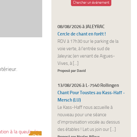
Chercher un événement
08/08/2026 à JALEYRAC
Cercle de chant en forêt !
RDV à 17h30 sur le parking de la
voie verte, à l'entrée sud de
Jaleyrac (en venant de Aigues-
Vives, à [...]
térieur.
Proposé par David
13/08/2026 à L-7540 Rollingen
Chant Pour Toustes au Kass-Haff -
Mersch (LU)
Le Kass-Haff nous accueille à
nouveau pour une séance
d'improvisation vocale au dessus
des étables ! Let us join our [...]
3
Proposé par Nicolas Billaux