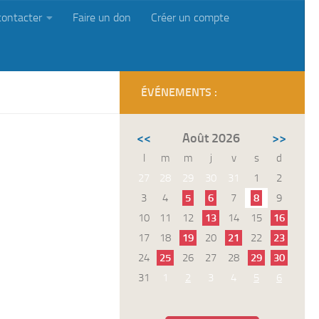
contacter
Faire un don
Créer un compte
ÉVÉNEMENTS :
<<
Août 2026
>>
l
m
m
j
v
s
d
27
28
29
30
31
1
2
3
4
5
6
7
8
9
10
11
12
13
14
15
16
17
18
19
20
21
22
23
24
25
26
27
28
29
30
31
1
2
3
4
5
6