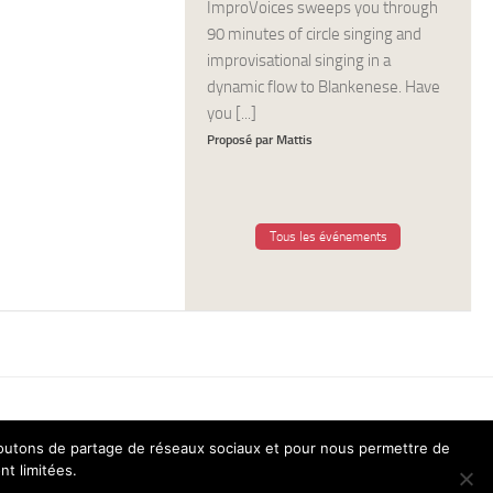
ImproVoices sweeps you through
90 minutes of circle singing and
improvisational singing in a
dynamic flow to Blankenese. Have
you [...]
Proposé par Mattis
Tous les événements
 boutons de partage de réseaux sociaux et pour nous permettre de
nt limitées.