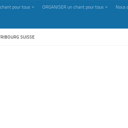
chant pour tous
ORGANISER un chant pour tous
Nous 
FRIBOURG SUISSE