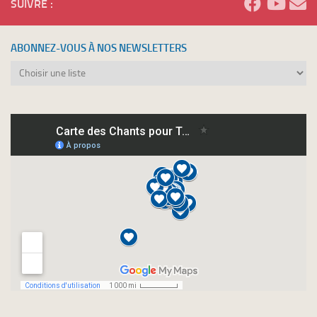
SUIVRE :
ABONNEZ-VOUS À NOS NEWSLETTERS
Abonnez-
vous
à
nos
newsletters