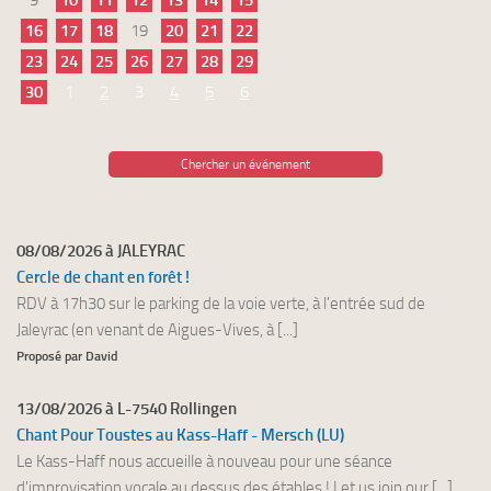
16
17
18
19
20
21
22
23
24
25
26
27
28
29
30
1
2
3
4
5
6
Chercher un événement
08/08/2026 à JALEYRAC
Cercle de chant en forêt !
RDV à 17h30 sur le parking de la voie verte, à l'entrée sud de
Jaleyrac (en venant de Aigues-Vives, à [...]
Proposé par David
13/08/2026 à L-7540 Rollingen
Chant Pour Toustes au Kass-Haff - Mersch (LU)
Le Kass-Haff nous accueille à nouveau pour une séance
d'improvisation vocale au dessus des étables ! Let us join our [...]