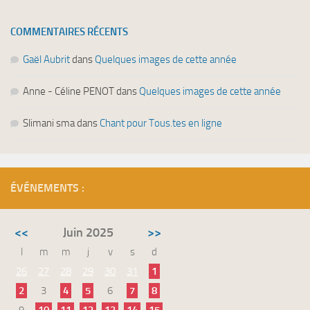
COMMENTAIRES RÉCENTS
Gaël Aubrit
dans
Quelques images de cette année
Anne - Céline PENOT
dans
Quelques images de cette année
Slimani sma
dans
Chant pour Tous.tes en ligne
ÉVÉNEMENTS :
<<
Juin 2025
>>
l
m
m
j
v
s
d
26
27
28
29
30
31
1
2
3
4
5
6
7
8
9
10
11
12
13
14
15