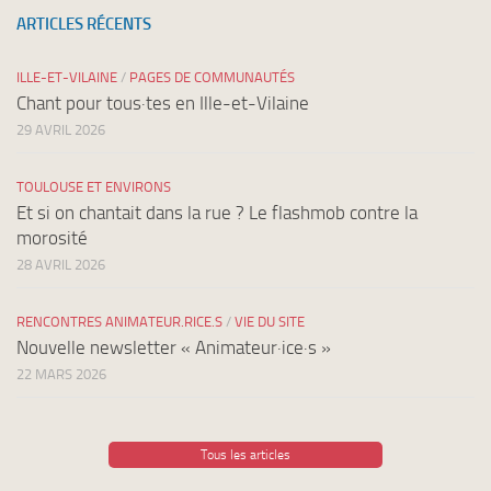
ARTICLES RÉCENTS
ILLE-ET-VILAINE
/
PAGES DE COMMUNAUTÉS
Chant pour tous·tes en Ille-et-Vilaine
29 AVRIL 2026
TOULOUSE ET ENVIRONS
Et si on chantait dans la rue ? Le flashmob contre la
morosité
28 AVRIL 2026
RENCONTRES ANIMATEUR.RICE.S
/
VIE DU SITE
Nouvelle newsletter « Animateur·ice·s »
22 MARS 2026
Tous les articles