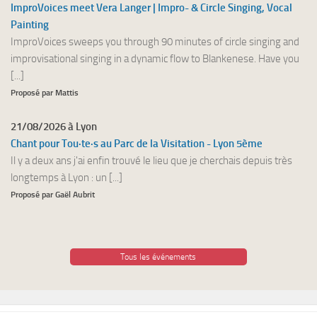
ImproVoices meet Vera Langer | Impro- & Circle Singing, Vocal
Painting
ImproVoices sweeps you through 90 minutes of circle singing and
improvisational singing in a dynamic flow to Blankenese. Have you
[...]
Proposé par Mattis
21/08/2026 à Lyon
Chant pour Tou·te·s au Parc de la Visitation - Lyon 5ème
Il y a deux ans j'ai enfin trouvé le lieu que je cherchais depuis très
longtemps à Lyon : un [...]
Proposé par Gaël Aubrit
Tous les événements