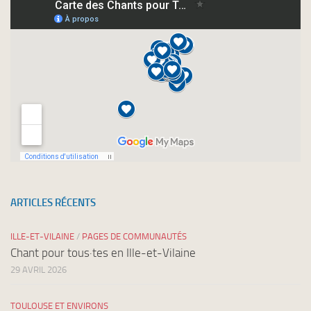
newsletters
ARTICLES RÉCENTS
ILLE-ET-VILAINE
/
PAGES DE COMMUNAUTÉS
Chant pour tous·tes en Ille-et-Vilaine
29 AVRIL 2026
TOULOUSE ET ENVIRONS