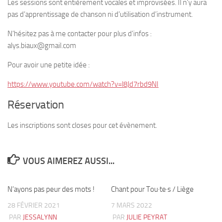
Les sessions sont entièrement vocales et improvisées. Il n’y aura
pas d’apprentissage de chanson ni d’utilisation d’instrument.
N’hésitez pas à me contacter pour plus d’infos :
alys.biaux@gmail.com
Pour avoir une petite idée :
https://www.youtube.com/watch?v=l8Jd7rbd9NI
Réservation
Les inscriptions sont closes pour cet évènement.
VOUS AIMEREZ AUSSI...
N’ayons pas peur des mots !
4
Chant pour Tou·te·s / Liège
2
28 FÉVRIER 2021
7 MARS 2022
PAR
JESSALYNN
PAR
JULIE PEYRAT