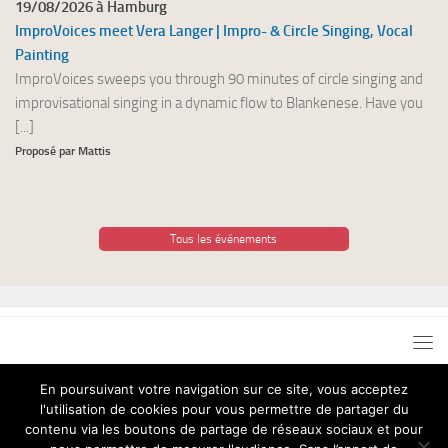
19/08/2026 à Hamburg
ImproVoices meet Vera Langer | Impro- & Circle Singing, Vocal
Painting
ImproVoices sweeps you through 90 minutes of circle singing and
improvisational singing in a dynamic flow to Blankenese. Have you
[...]
Proposé par Mattis
Tous les événements
En poursuivant votre navigation sur ce site, vous acceptez
l'utilisation de cookies pour vous permettre de partager du
Chant pour Tous © 2026. Tous droits réservés.
contenu via les boutons de partage de réseaux sociaux et pour