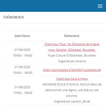
Skip to content
ÉVÉNEMENTS
Date/heure
Évènement
Chant pour Tous. 1er Dimanche de chaque
01/06/2025
mois, Senghor, Etterbeek, Bruxelles.
15h00 - 16h00
Foyer Culturel D’Etterbeek, Bruxelles
Organisé par Johanna
01/06/2025
Chant pour toustes à Steinfort (Luxembourg)
15h00 - 16h30
Chant pour tous à Injoux
ANCIENNE ECOLE D’INJOUX, INJOUX Merci de
01/06/2025
sélectionner une région, une état ou une
17h00 - 19h00
province.
Organisé par Laurent_Billiat