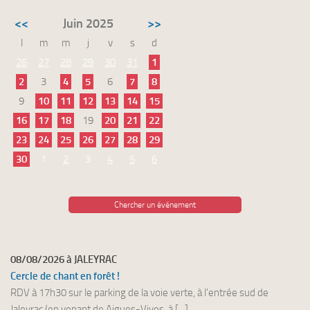
<<
Juin 2025
>>
l
m
m
j
v
s
d
26
27
28
29
30
31
1
2
3
4
5
6
7
8
9
10
11
12
13
14
15
16
17
18
19
20
21
22
23
24
25
26
27
28
29
30
1
2
3
4
5
6
Chercher un événement
08/08/2026 à JALEYRAC
Cercle de chant en forêt !
RDV à 17h30 sur le parking de la voie verte, à l'entrée sud de
Jaleyrac (en venant de Aigues-Vives, à [...]