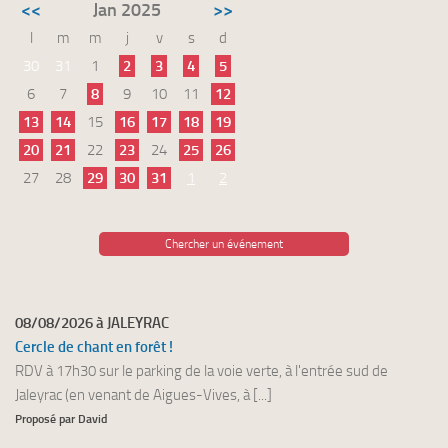
<<
Jan 2025
>>
l
m
m
j
v
s
d
30
31
1
2
3
4
5
6
7
8
9
10
11
12
13
14
15
16
17
18
19
20
21
22
23
24
25
26
27
28
29
30
31
1
2
Chercher un événement
08/08/2026 à JALEYRAC
Cercle de chant en forêt !
RDV à 17h30 sur le parking de la voie verte, à l'entrée sud de
Jaleyrac (en venant de Aigues-Vives, à [...]
Proposé par David