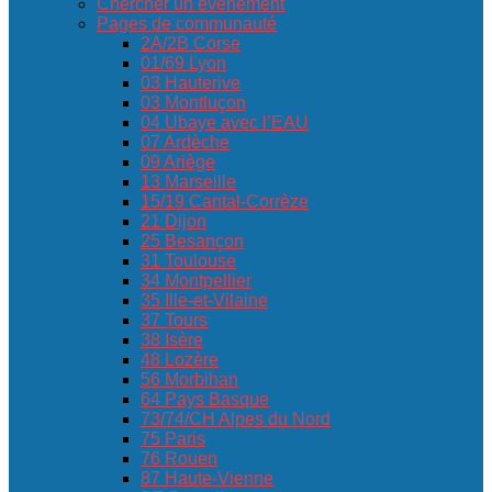
Chercher un événement
Pages de communauté
2A/2B Corse
01/69 Lyon
03 Hauterive
03 Montluçon
04 Ubaye avec l’EAU
07 Ardèche
09 Ariège
13 Marseille
15/19 Cantal-Corrèze
21 Dijon
25 Besançon
31 Toulouse
34 Montpellier
35 Ille-et-Vilaine
37 Tours
38 Isère
48 Lozère
56 Morbihan
64 Pays Basque
73/74/CH Alpes du Nord
75 Paris
76 Rouen
87 Haute-Vienne