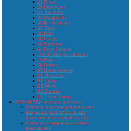
21 Dijon
25 Besançon
31 Toulouse
34 Montpellier
35 Ille-et-Vilaine
37 Tours
38 Isère
48 Lozère
56 Morbihan
64 Pays Basque
73/74/CH Alpes du Nord
75 Paris
76 Rouen
87 Haute-Vienne
BE Bruxelles
BE Liège
BE Mons
BE Tournai
LU Luxembourg
ORGANISER un chant pour tous
Guide du site chantpourtous.com
Règles de publication du site
(événements, newsletters, etc)
Guide pour organiser un chant
pour tou.te.s