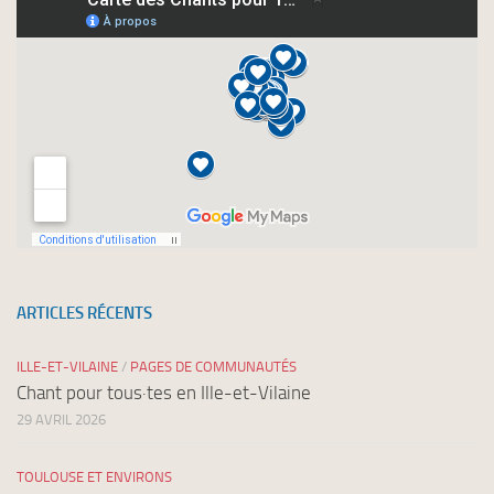
newsletters
ARTICLES RÉCENTS
ILLE-ET-VILAINE
/
PAGES DE COMMUNAUTÉS
Chant pour tous·tes en Ille-et-Vilaine
29 AVRIL 2026
TOULOUSE ET ENVIRONS