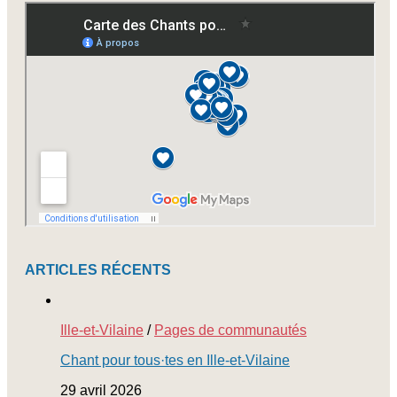
à
nos
newsletters
ARTICLES RÉCENTS
Ille-et-Vilaine
/
Pages de communautés
Chant pour tous·tes en Ille-et-Vilaine
29 avril 2026