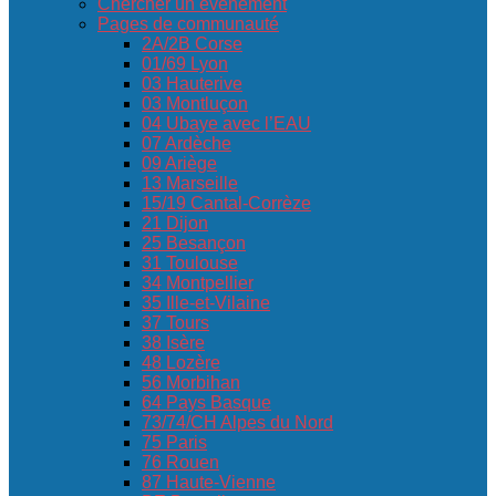
Chercher un événement
Pages de communauté
2A/2B Corse
01/69 Lyon
03 Hauterive
03 Montluçon
04 Ubaye avec l’EAU
07 Ardèche
09 Ariège
13 Marseille
15/19 Cantal-Corrèze
21 Dijon
25 Besançon
31 Toulouse
34 Montpellier
35 Ille-et-Vilaine
37 Tours
38 Isère
48 Lozère
56 Morbihan
64 Pays Basque
73/74/CH Alpes du Nord
75 Paris
76 Rouen
87 Haute-Vienne