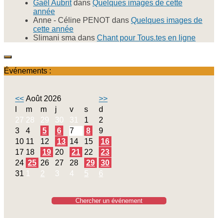
Gaël Aubrit
dans
Quelques images de cette
année
Anne - Céline PENOT
dans
Quelques images de
cette année
Slimani sma
dans
Chant pour Tous.tes en ligne
Événements :
<<
Août 2026
>>
l
m
m
j
v
s
d
27
28
29
30
31
1
2
3
4
5
6
7
8
9
10
11
12
13
14
15
16
17
18
19
20
21
22
23
24
25
26
27
28
29
30
31
1
2
3
4
5
6
Chercher un événement