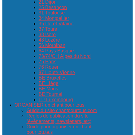
21 Dijon
25 Besançon
31 Toulouse
34 Montpellier
35 Ille-et-Vilaine
37 Tours
38 Isère
48 Lozère
56 Morbihan
64 Pays Basque
73/74/CH Alpes du Nord
75 Paris
76 Rouen
87 Haute-Vienne
BE Bruxelles
BE Liège
BE Mons
BE Tournai
LU Luxembourg
ORGANISER un chant pour tous
Guide du site chantpourtous.com
Règles de publication du site
(événements, newsletters, etc)
Guide pour organiser un chant
pour tou.te.s