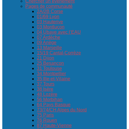
Chercher un événement
Pages de communauté
2A/2B Corse
01/69 Lyon
03 Hauterive
03 Montluçon
04 Ubaye avec l’EAU
07 Ardèche
09 Ariège
13 Marseille
15/19 Cantal-Corrèze
21 Dijon
25 Besançon
31 Toulouse
34 Montpellier
35 Ille-et-Vilaine
37 Tours
38 Isère
48 Lozère
56 Morbihan
64 Pays Basque
73/74/CH Alpes du Nord
75 Paris
76 Rouen
87 Haute-Vienne