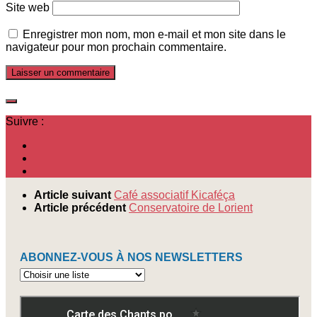
Site web
Enregistrer mon nom, mon e-mail et mon site dans le
navigateur pour mon prochain commentaire.
Suivre :
Article suivant
Café associatif Kicaféça
Article précédent
Conservatoire de Lorient
ABONNEZ-VOUS À NOS NEWSLETTERS
Abonnez-
vous
à
nos