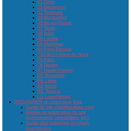
21 Dijon
25 Besançon
31 Toulouse
34 Montpellier
35 Ille-et-Vilaine
37 Tours
38 Isère
48 Lozère
56 Morbihan
64 Pays Basque
73/74/CH Alpes du Nord
75 Paris
76 Rouen
87 Haute-Vienne
BE Bruxelles
BE Liège
BE Mons
BE Tournai
LU Luxembourg
ORGANISER un chant pour tous
Guide du site chantpourtous.com
Règles de publication du site
(événements, newsletters, etc)
Guide pour organiser un chant
pour tou.te.s