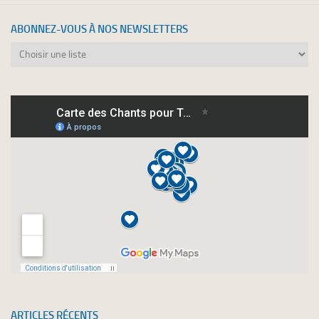
ABONNEZ-VOUS À NOS NEWSLETTERS
Abonnez-
vous
à
nos
newsletters
ARTICLES RÉCENTS