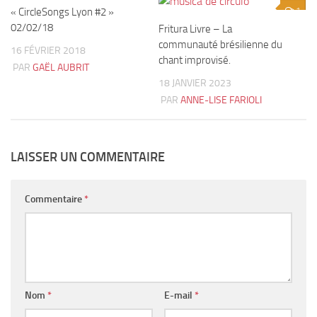
« CircleSongs Lyon #2 »
5
1
02/02/18
Fritura Livre – La
communauté brésilienne du
16 FÉVRIER 2018
chant improvisé.
PAR
GAËL AUBRIT
18 JANVIER 2023
PAR
ANNE-LISE FARIOLI
LAISSER UN COMMENTAIRE
Commentaire
*
Nom
*
E-mail
*