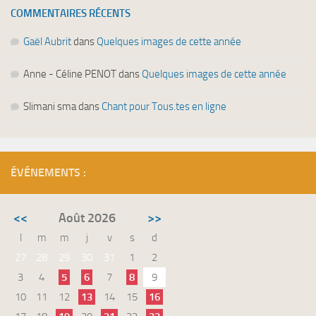
COMMENTAIRES RÉCENTS
Gaël Aubrit
dans
Quelques images de cette année
Anne - Céline PENOT
dans
Quelques images de cette année
Slimani sma
dans
Chant pour Tous.tes en ligne
ÉVÉNEMENTS :
<<
Août 2026
>>
l
m
m
j
v
s
d
27
28
29
30
31
1
2
3
4
5
6
7
8
9
10
11
12
13
14
15
16