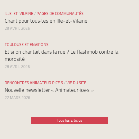
ILLE-ET-VILAINE
/
PAGES DE COMMUNAUTÉS
Chant pour tous·tes en Ille-et-Vilaine
29 AVRIL 2026
TOULOUSE ET ENVIRONS
Et si on chantait dans la rue ? Le flashmob contre la
morosité
28 AVRIL 2026
RENCONTRES ANIMATEUR.RICE.S
/
VIE DU SITE
Nouvelle newsletter « Animateur·ice·s »
22 MARS 2026
Tous les articles