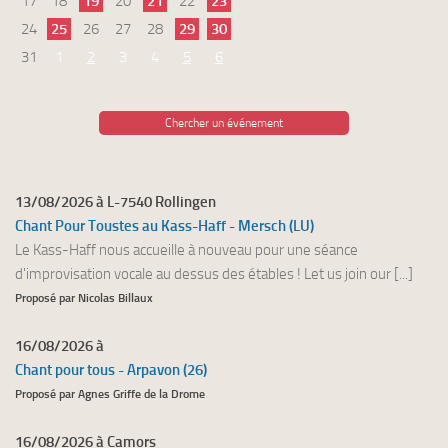
17
18
19
20
21
22
23
24
25
26
27
28
29
30
31
1
2
3
4
5
6
Chercher un événement
13/08/2026 à L-7540 Rollingen
Chant Pour Toustes au Kass-Haff - Mersch (LU)
Le Kass-Haff nous accueille à nouveau pour une séance
d'improvisation vocale au dessus des étables ! Let us join our [...]
Proposé par Nicolas Billaux
16/08/2026 à
Chant pour tous - Arpavon (26)
Proposé par Agnes Griffe de la Drome
16/08/2026 à Camors