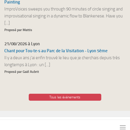
Painting
ImproVoices sweeps you through 90 minutes of circle singing and
improvisational singing in a dynamic flow to Blankenese. Have you
[...]
Proposé par Mattis
21/08/2026 à Lyon
Chant pour Tou·te·s au Parc de la Visitation - Lyon 5ème
Il y a deux ans j'ai enfin trouvé le lieu que je cherchais depuis très
longtemps à Lyon : un [...]
Proposé par Gaël Aubrit
Tous les événements