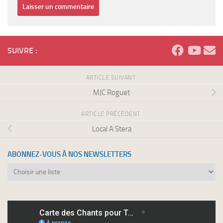
SUIVRE :
ARTICLE SUIVANT
MJC Roguet
ARTICLE PRÉCÉDENT
Local A Stera
ABONNEZ-VOUS À NOS NEWSLETTERS
Abonnez-
vous
à
nos
newsletters