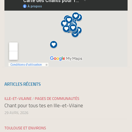
newsletters
ARTICLES RÉCENTS
ILLE-ET-VILAINE
/
PAGES DE COMMUNAUTÉS
Chant pour tous·tes en Ille-et-Vilaine
29 AVRIL 2026
TOULOUSE ET ENVIRONS