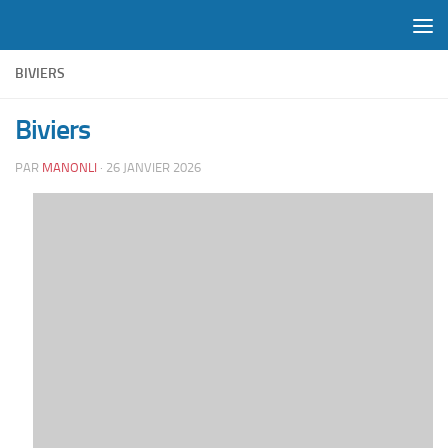
Skip to content
BIVIERS
Biviers
PAR
MANONLI
·
26 JANVIER 2026