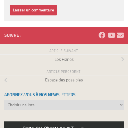
SUIVRE :
ARTICLE SUIVANT
Les Pianos
ARTICLE PRÉCÉDENT
Espace des possibles
ABONNEZ-VOUS À NOS NEWSLETTERS
Abonnez-
vous
à
nos