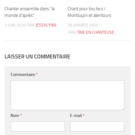
Chanter ensemble dans “le
1
Chant pour tou.te.s /
0
monde d’après”
Montluçon et alentours
2 JUIN 2020
PAR
JESSALYNN
26 JANVIER 2025
PAR
TINE EN CHANTEUSE
LAISSER UN COMMENTAIRE
Commentaire
*
Nom
*
E-mail
*