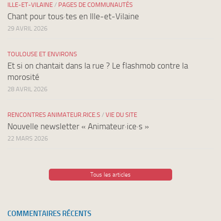
ILLE-ET-VILAINE
/
PAGES DE COMMUNAUTÉS
Chant pour tous·tes en Ille-et-Vilaine
29 AVRIL 2026
TOULOUSE ET ENVIRONS
Et si on chantait dans la rue ? Le flashmob contre la
morosité
28 AVRIL 2026
RENCONTRES ANIMATEUR.RICE.S
/
VIE DU SITE
Nouvelle newsletter « Animateur·ice·s »
22 MARS 2026
Tous les articles
COMMENTAIRES RÉCENTS