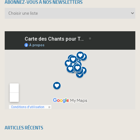
ABONNEZ-VOUS À NOS NEWSLETTERS
Abonnez-
vous
à
nos
newsletters
ARTICLES RÉCENTS