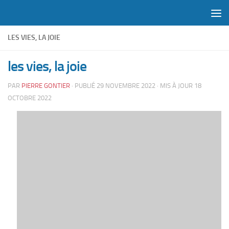
Skip to content
LES VIES, LA JOIE
les vies, la joie
PAR
PIERRE GONTIER
· PUBLIÉ
29 NOVEMBRE 2022
· MIS À JOUR
18
OCTOBRE 2022