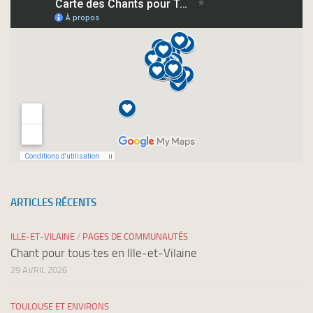
newsletters
ARTICLES RÉCENTS
ILLE-ET-VILAINE
/
PAGES DE COMMUNAUTÉS
Chant pour tous·tes en Ille-et-Vilaine
29 AVRIL 2026
TOULOUSE ET ENVIRONS