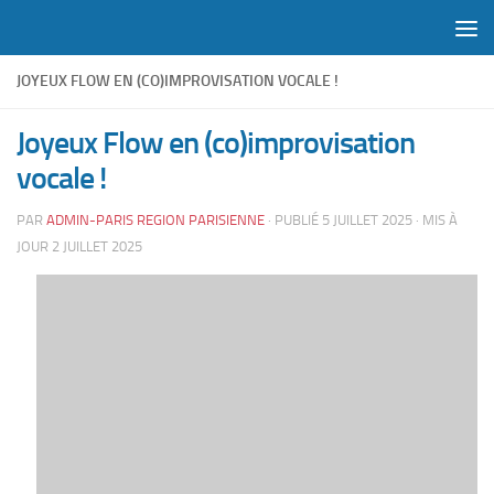
Skip to content
JOYEUX FLOW EN (CO)IMPROVISATION VOCALE !
Joyeux Flow en (co)improvisation
vocale !
PAR
ADMIN-PARIS REGION PARISIENNE
· PUBLIÉ
5 JUILLET 2025
· MIS À
JOUR
2 JUILLET 2025