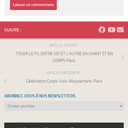
SUIVRE :
ARTICLE SUIVANT
TISSER LE FIL ENTRE SOI ET L’AUTRE EN CHANT ET EN
CORPS Paris
ARTICLE PRÉCÉDENT
Célébration Corps-Voix-Mouvement-Paris
ABONNEZ-VOUS À NOS NEWSLETTERS
Abonnez-
vous
à
nos