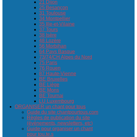
21 Dijon
25 Besançon
31 Toulouse
34 Montpellier
35 Ille-et-Vilaine
37 Tours
38 Isère
48 Lozère
56 Morbihan
64 Pays Basque
73/74/CH Alpes du Nord
75 Paris
76 Rouen
87 Haute-Vienne
BE Bruxelles
BE Liège
BE Mons
BE Tournai
LU Luxembourg
ORGANISER un chant pour tous
Guide du site chantpourtous.com
Règles de publication du site
(événements, newsletters, etc)
Guide pour organiser un chant
pour tou.te.s