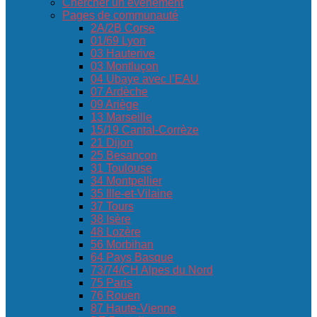
Chercher un événement
Pages de communauté
2A/2B Corse
01/69 Lyon
03 Hauterive
03 Montluçon
04 Ubaye avec l’EAU
07 Ardèche
09 Ariège
13 Marseille
15/19 Cantal-Corrèze
21 Dijon
25 Besançon
31 Toulouse
34 Montpellier
35 Ille-et-Vilaine
37 Tours
38 Isère
48 Lozère
56 Morbihan
64 Pays Basque
73/74/CH Alpes du Nord
75 Paris
76 Rouen
87 Haute-Vienne