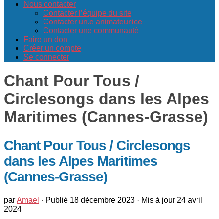
Nous contacter
Contacter l’équipe du site
Contacter un.e animateur.ice
Contacter une communauté
Faire un don
Créer un compte
Se connecter
Chant Pour Tous /
Circlesongs dans les Alpes
Maritimes (Cannes-Grasse)
Chant Pour Tous / Circlesongs
dans les Alpes Maritimes
(Cannes-Grasse)
par
Amael
· Publié
18 décembre 2023
· Mis à jour
24 avril
2024