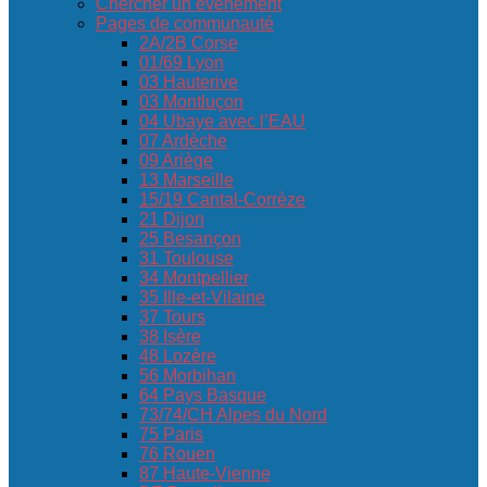
Chercher un événement
Pages de communauté
2A/2B Corse
01/69 Lyon
03 Hauterive
03 Montluçon
04 Ubaye avec l’EAU
07 Ardèche
09 Ariège
13 Marseille
15/19 Cantal-Corrèze
21 Dijon
25 Besançon
31 Toulouse
34 Montpellier
35 Ille-et-Vilaine
37 Tours
38 Isère
48 Lozère
56 Morbihan
64 Pays Basque
73/74/CH Alpes du Nord
75 Paris
76 Rouen
87 Haute-Vienne