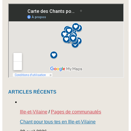
à
nos
newsletters
ARTICLES RÉCENTS
Ille-et-Vilaine
/
Pages de communautés
Chant pour tous·tes en Ille-et-Vilaine