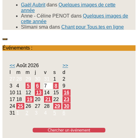
Gaël Aubrit
dans
Quelques images de cette
année
Anne - Céline PENOT
dans
Quelques images de
cette année
Slimani sma
dans
Chant pour Tous.tes en ligne
Événements :
<<
Août 2026
>>
l
m
m
j
v
s
d
27
28
29
30
31
1
2
3
4
5
6
7
8
9
10
11
12
13
14
15
16
17
18
19
20
21
22
23
24
25
26
27
28
29
30
31
1
2
3
4
5
6
Chercher un événement