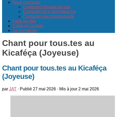
Nous contacter
Contacter l’équipe du site
Contacter un.e animateur.ice
Contacter une communauté
Faire un don
Créer un compte
Se connecter
Chant pour tous.tes au
Kicaféça (Joyeuse)
Chant pour tous.tes au Kicaféça
(Joyeuse)
par
JAT
· Publié
27 mai 2026
· Mis à jour
2 mai 2026