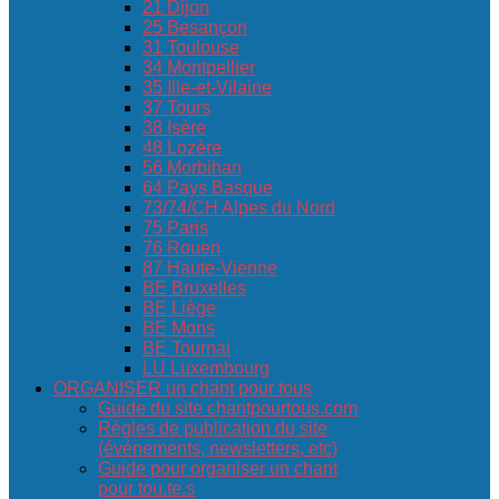
21 Dijon
25 Besançon
31 Toulouse
34 Montpellier
35 Ille-et-Vilaine
37 Tours
38 Isère
48 Lozère
56 Morbihan
64 Pays Basque
73/74/CH Alpes du Nord
75 Paris
76 Rouen
87 Haute-Vienne
BE Bruxelles
BE Liège
BE Mons
BE Tournai
LU Luxembourg
ORGANISER un chant pour tous
Guide du site chantpourtous.com
Règles de publication du site
(événements, newsletters, etc)
Guide pour organiser un chant
pour tou.te.s