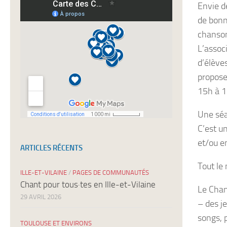
Envie de
newsletters
de bonn
chanso
L’assoc
d’élève
propose
15h à 
Une séa
C’est u
et/ou e
ARTICLES RÉCENTS
Tout le 
ILLE-ET-VILAINE
/
PAGES DE COMMUNAUTÉS
Chant pour tous·tes en Ille-et-Vilaine
Le Chant
29 AVRIL 2026
– des je
songs, 
TOULOUSE ET ENVIRONS