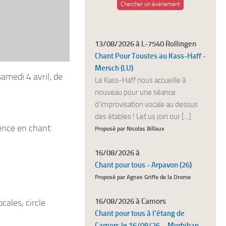
Chercher un événement
13/08/2026 à L-7540 Rollingen
Chant Pour Toustes au Kass-Haff -
Mersch (LU)
amedi 4 avril, de
Le Kass-Haff nous accueille à
nouveau pour une séance
d'improvisation vocale au dessus
des étables ! Let us join our [...]
ience en chant
Proposé par Nicolas Billaux
16/08/2026 à
Chant pour tous - Arpavon (26)
Proposé par Agnes Griffe de la Drome
16/08/2026 à Camors
cales, circle
Chant pour tous à l’étang de
Camors le 16/08/26 – Morbihan