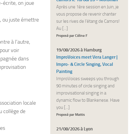
-écrite, on joue
Après une 1ère session en Juin, je
vous propose de revenir chanter
r, ou juste émettre
sur les rives de l’étang de Camors!
Au [...]
Proposé par Céline F
re à l’autre,
pour voir
19/08/2026 à Hamburg
ImproVoices meet Vera Langer |
ompagnée dans
Impro- & Circle Singing, Vocal
improvisation
Painting
ImproVoices sweeps you through
90 minutes of circle singing and
improvisational singing in a
dynamic flow to Blankenese. Have
association locale
you [...]
u collège de
Proposé par Mattis
ées
21/08/2026 à Lyon