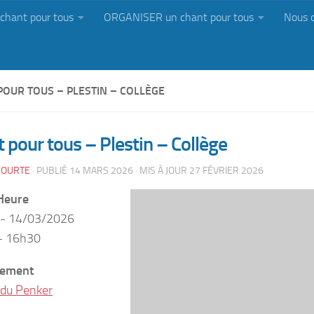
chant pour tous
ORGANISER un chant pour tous
Nous 
POUR TOUS – PLESTIN – COLLÈGE
 pour tous – Plestin – Collège
YOURTE
· PUBLIÉ
14 MARS 2026
· MIS À JOUR
27 FÉVRIER 2026
Heure
 - 14/03/2026
- 16h30
ement
 du Penker