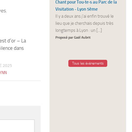
Chant pour Tou·te·s au Parc de la
Visitation - Lyon 5ème
ves.
Il y a deux ans j'ai enfin trouvé le
lieu que je cherchais depuis très
longtemps à Lyon : un [...]
Proposé par Gaël Aubrit
est d’or – La
2
ilence dans
Tous les événements
E 2025
YNN