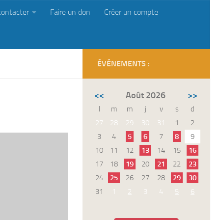
contacter
Faire un don
Créer un compte
ÉVÉNEMENTS :
<<
Août 2026
>>
l
m
m
j
v
s
d
27
28
29
30
31
1
2
3
4
5
6
7
8
9
10
11
12
13
14
15
16
17
18
19
20
21
22
23
24
25
26
27
28
29
30
31
1
2
3
4
5
6