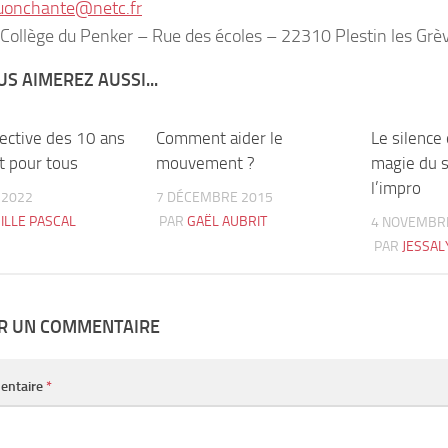
uonchante@netc.fr
: Collège du Penker – Rue des écoles – 22310 Plestin les Grè
S AIMEREZ AUSSI...
ective des 10 ans
0
Comment aider le
3
Le silence 
t pour tous
mouvement ?
magie du s
l’impro
 2022
7 DÉCEMBRE 2015
ILLE PASCAL
PAR
GAËL AUBRIT
4 NOVEMBR
PAR
JESSAL
ER UN COMMENTAIRE
entaire
*