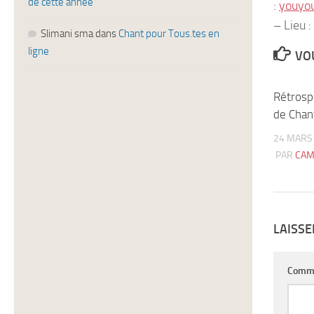
de cette année
:
youyo
– Lieu 
Slimani sma
dans
Chant pour Tous.tes en
ligne
VOU
Rétrosp
de Chan
24 MARS
PAR
CAM
LAISS
Comm