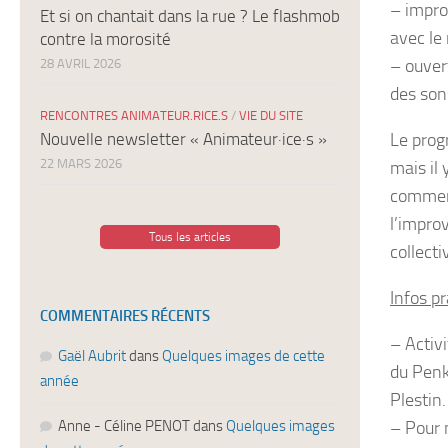
– impro
Et si on chantait dans la rue ? Le flashmob
avec le
contre la morosité
– ouvert
28 AVRIL 2026
des son
RENCONTRES ANIMATEUR.RICE.S
/
VIE DU SITE
Nouvelle newsletter « Animateur·ice·s »
Le prog
22 MARS 2026
mais il
comment
l’improv
Tous les articles
collecti
Infos p
COMMENTAIRES RÉCENTS
– Activi
Gaël Aubrit
dans
Quelques images de cette
du Penke
année
Plestin.
Anne - Céline PENOT
dans
Quelques images
– Pour 