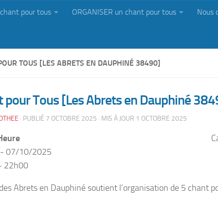
chant pour tous
ORGANISER un chant pour tous
Nous 
POUR TOUS [LES ABRETS EN DAUPHINÉ 38490]
t pour Tous [Les Abrets en Dauphiné 384
OTHEE
· PUBLIÉ
7 OCTOBRE 2025
· MIS À JOUR
1 OCTOBRE 2025
Heure
C
 - 07/10/2025
- 22h00
des Abrets en Dauphiné soutient l’organisation de 5 chant po