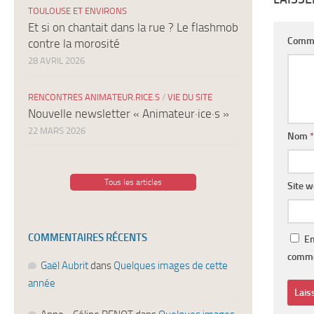
TOULOUSE ET ENVIRONS
Et si on chantait dans la rue ? Le flashmob
Comm
contre la morosité
28 AVRIL 2026
RENCONTRES ANIMATEUR.RICE.S
/
VIE DU SITE
Nouvelle newsletter « Animateur·ice·s »
22 MARS 2026
Nom
*
Tous les articles
Site 
COMMENTAIRES RÉCENTS
En
comme
Gaël Aubrit
dans
Quelques images de cette
année