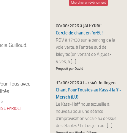
Chercher un événement
08/08/2026 à JALEYRAC
Cercle de chant en forêt !
RDV à 17h30 sur le parking de la
cia Guilloud.
voie verte, à l'entrée sud de
Jaleyrac (en venant de Aigues-
Vives, à [...]
Proposé par David
13/08/2026 à L-7540 Rollingen
Pour Tous avec
0
Chant Pour Toustes au Kass-Haff -
lités
Mersch (LU)
25
Le Kass-Haff nous accueille à
ISE FARIOLI
nouveau pour une séance
d'improvisation vocale au dessus
des étables ! Let us join our [...]
Proposé par Nicolas Billaux