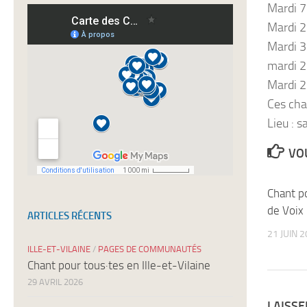
Mardi 7
nos
newsletters
Mardi 
Mardi 3
mardi 2
Mardi 2
Ces cha
Lieu : s
VOU
Chant p
de Voix
ARTICLES RÉCENTS
21 JUIN 
ILLE-ET-VILAINE
/
PAGES DE COMMUNAUTÉS
Chant pour tous·tes en Ille-et-Vilaine
29 AVRIL 2026
LAISS