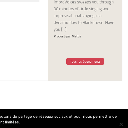
ImproVoices sweeps you through
90 minutes of circle singing and
improvisational singing in a
dynamic flow to Blankenese. Have
you [...]
Proposé par Mattis
Tous les événements
 boutons de partage de réseaux sociaux et pour nous permettre de
nt limitées.