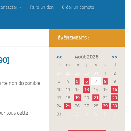
contacter
Faire un don
Créer un compte
ÉVÉNEMENTS :
<<
Août 2026
>>
90]
l
m
m
j
v
s
d
27
28
29
30
31
1
2
3
4
5
6
7
8
9
arte non disponible
10
11
12
13
14
15
16
17
18
19
20
21
22
23
24
25
26
27
28
29
30
ur tous cette
31
1
2
3
4
5
6