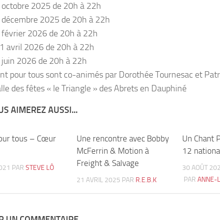
 octobre 2025 de 20h à 22h
2 décembre 2025 de 20h à 22h
 février 2026 de 20h à 22h
1 avril 2026 de 20h à 22h
 juin 2026 de 20h à 22h
nt pour tous sont co-animés par Dorothée Tournesac et Patri
alle des fêtes « le Triangle » des Abrets en Dauphiné
S AIMEREZ AUSSI...
our tous – Cœur
0
Une rencontre avec Bobby
3
Un Chant 
McFerrin & Motion à
12 nationa
Freight & Salvage
2021
PAR
STEVE LÔ
30 AOÛT 20
PAR
ANNE-L
21 AVRIL 2025
PAR
R.E.B.K
ER UN COMMENTAIRE