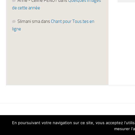
Anne - Céline PENOT
dans
Quelques images
de cette année
Slimani sma
dans
Chant pour Tous.tes en
ligne
En poursuivant votre navigation sur ce site, vous acceptez l'ut
Chant pour Tous © 2026. Tous droits réservés.
mesurer l'a