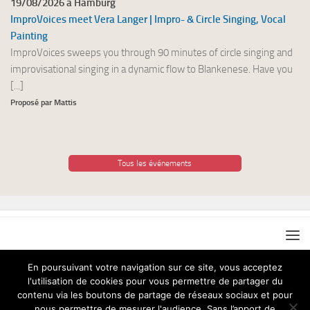
19/08/2026 à Hamburg
ImproVoices meet Vera Langer | Impro- & Circle Singing, Vocal
Painting
ImproVoices sweeps you through 90 minutes of circle singing and
improvisational singing in a dynamic flow to Blankenese. Have you
[...]
Proposé par Mattis
Tous les événements
En poursuivant votre navigation sur ce site, vous acceptez
l'utilisation de cookies pour vous permettre de partager du
Chant pour Tous © 2026. Tous droits réservés.
contenu via les boutons de partage de réseaux sociaux et pour
nous permettre de mesurer l'audience. Sans l’apport de