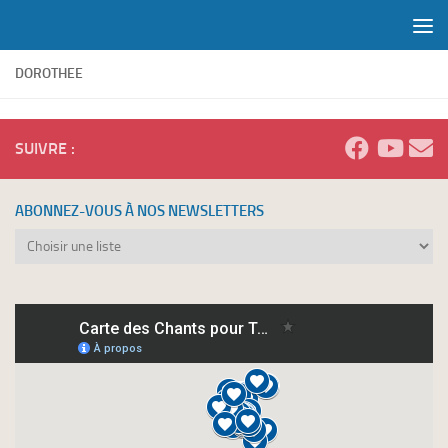
Skip to content
DOROTHEE
SUIVRE :
ABONNEZ-VOUS À NOS NEWSLETTERS
Abonnez-
vous
à
nos
newsletters