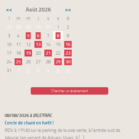
<<
Août 2026
>>
l
m
m
j
v
s
d
27
28
29
30
31
1
2
3
4
5
6
7
8
9
10
11
12
13
14
15
16
17
18
19
20
21
22
23
24
25
26
27
28
29
30
31
1
2
3
4
5
6
Chercher un événement
08/08/2026 à JALEYRAC
Cercle de chant en forêt !
RDV à 17h30 sur le parking de la voie verte, à l'entrée sud de
Jaleyrac (en venant de Aigues-Vives, à [...]