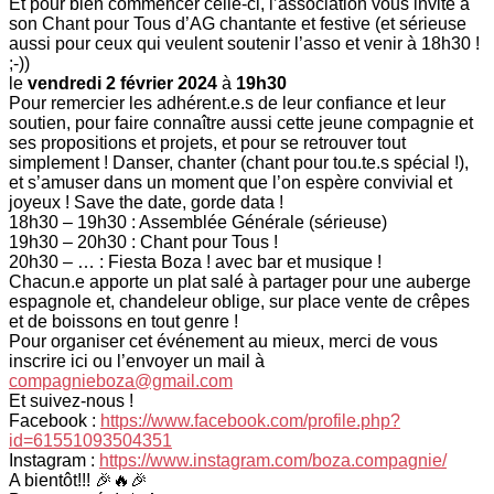
Et pour bien commencer celle-ci, l’association vous invite à
son Chant pour Tous d’AG chantante et festive (et sérieuse
aussi pour ceux qui veulent soutenir l’asso et venir à 18h30 !
;-))
le
vendredi 2 février 2024
à
19h30
Pour remercier les adhérent.e.s de leur confiance et leur
soutien, pour faire connaître aussi cette jeune compagnie et
ses propositions et projets, et pour se retrouver tout
simplement ! Danser, chanter (chant pour tou.te.s spécial !),
et s’amuser dans un moment que l’on espère convivial et
joyeux ! Save the date, gorde data !
18h30 – 19h30 : Assemblée Générale (sérieuse)
19h30 – 20h30 : Chant pour Tous !
20h30 – … : Fiesta Boza ! avec bar et musique !
Chacun.e apporte un plat salé à partager pour une auberge
espagnole et, chandeleur oblige, sur place vente de crêpes
et de boissons en tout genre !
Pour organiser cet événement au mieux, merci de vous
inscrire ici ou l’envoyer un mail à
compagnieboza@gmail.com
Et suivez-nous !
Facebook :
https://www.facebook.com/profile.php?
id=61551093504351
Instagram :
https://www.instagram.com/boza.compagnie/
A bientôt!!! 🎉🔥🎉