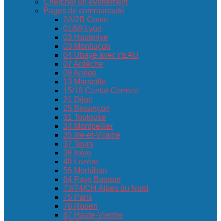
Chercher un événement
Pages de communauté
2A/2B Corse
01/69 Lyon
03 Hauterive
03 Montluçon
04 Ubaye avec l’EAU
07 Ardèche
09 Ariège
13 Marseille
15/19 Cantal-Corrèze
21 Dijon
25 Besançon
31 Toulouse
34 Montpellier
35 Ille-et-Vilaine
37 Tours
38 Isère
48 Lozère
56 Morbihan
64 Pays Basque
73/74/CH Alpes du Nord
75 Paris
76 Rouen
87 Haute-Vienne