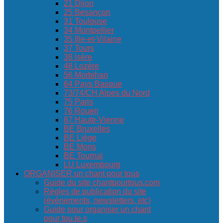
21 Dijon
25 Besançon
31 Toulouse
34 Montpellier
35 Ille-et-Vilaine
37 Tours
38 Isère
48 Lozère
56 Morbihan
64 Pays Basque
73/74/CH Alpes du Nord
75 Paris
76 Rouen
87 Haute-Vienne
BE Bruxelles
BE Liège
BE Mons
BE Tournai
LU Luxembourg
ORGANISER un chant pour tous
Guide du site chantpourtous.com
Règles de publication du site
(événements, newsletters, etc)
Guide pour organiser un chant
pour tou.te.s