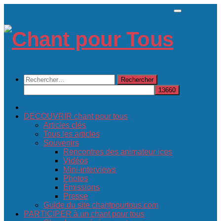
Skip
to
content
Rechercher :
DECOUVRIR chant pour tous
Articles clés
Tous les articles
Souvenirs
Rencontres des animateur·ices
Vidéos
Mini-interviews
Photos
Émissions
Presse
Guide du site chantpourtous.com
PARTICIPER à un chant pour tous