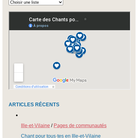
Abonnez-
vous
à
nos
newsletters
ARTICLES RÉCENTS
Ille-et-Vilaine
/
Pages de communautés
Chant pour tous·tes en Ille-et-Vilaine