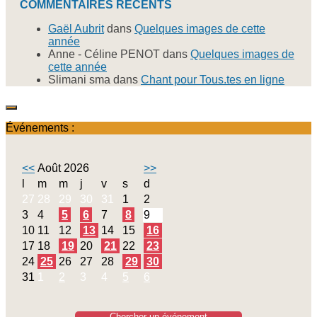
COMMENTAIRES RÉCENTS
Gaël Aubrit
dans
Quelques images de cette
année
Anne - Céline PENOT
dans
Quelques images de
cette année
Slimani sma
dans
Chant pour Tous.tes en ligne
Événements :
<<
Août 2026
>>
l
m
m
j
v
s
d
27
28
29
30
31
1
2
3
4
5
6
7
8
9
10
11
12
13
14
15
16
17
18
19
20
21
22
23
24
25
26
27
28
29
30
31
1
2
3
4
5
6
Chercher un événement