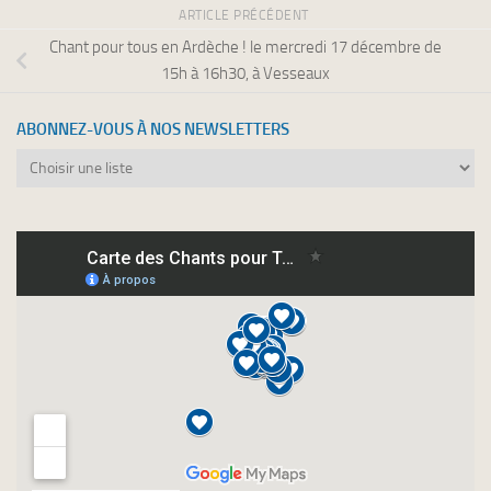
ARTICLE PRÉCÉDENT
Chant pour tous en Ardèche ! le mercredi 17 décembre de
15h à 16h30, à Vesseaux
ABONNEZ-VOUS À NOS NEWSLETTERS
Abonnez-
vous
à
nos
newsletters