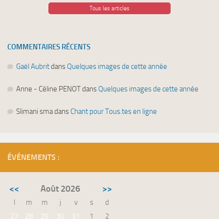
Tous les articles
COMMENTAIRES RÉCENTS
Gaël Aubrit
dans
Quelques images de cette année
Anne - Céline PENOT
dans
Quelques images de cette année
Slimani sma
dans
Chant pour Tous.tes en ligne
ÉVÉNEMENTS :
<<
Août 2026
>>
l
m
m
j
v
s
d
27
28
29
30
31
1
2