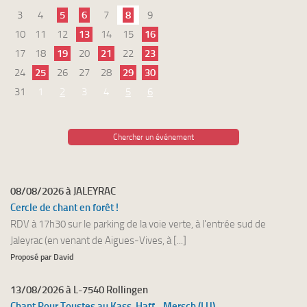
3
4
5
6
7
8
9
10
11
12
13
14
15
16
17
18
19
20
21
22
23
24
25
26
27
28
29
30
31
1
2
3
4
5
6
Chercher un événement
08/08/2026 à JALEYRAC
Cercle de chant en forêt !
RDV à 17h30 sur le parking de la voie verte, à l'entrée sud de
Jaleyrac (en venant de Aigues-Vives, à [...]
Proposé par David
13/08/2026 à L-7540 Rollingen
Chant Pour Toustes au Kass-Haff - Mersch (LU)