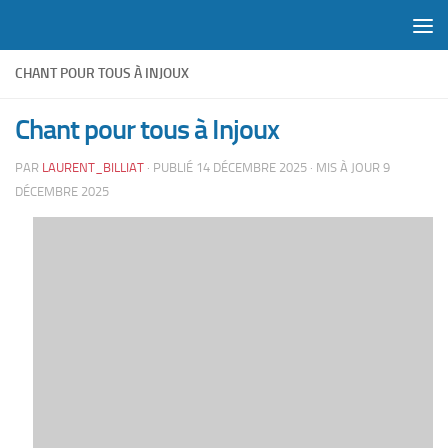
Skip to content
CHANT POUR TOUS À INJOUX
Chant pour tous à Injoux
PAR
LAURENT_BILLIAT
· PUBLIÉ
14 DÉCEMBRE 2025
· MIS À JOUR
9
DÉCEMBRE 2025