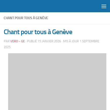
Skip to content
CHANT POUR TOUS À GENÈVE
Chant pour tous à Genève
PAR
VERO - GE
· PUBLIÉ
15 JANVIER 2026
· MIS À JOUR
1 SEPTEMBRE
2025