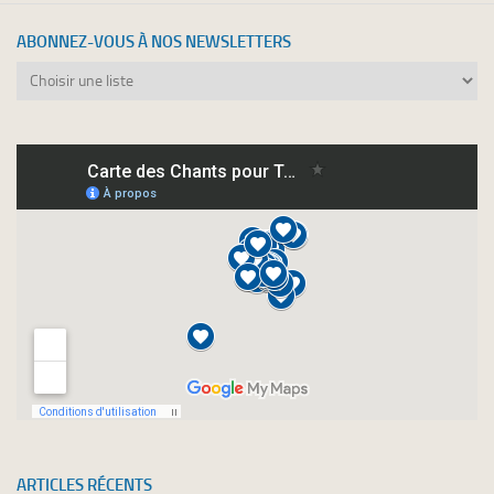
ABONNEZ-VOUS À NOS NEWSLETTERS
Abonnez-
vous
à
nos
newsletters
ARTICLES RÉCENTS