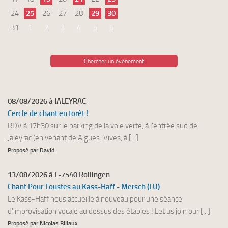
24
25
26
27
28
29
30
31
1
2
3
4
5
6
Chercher un événement
08/08/2026 à JALEYRAC
Cercle de chant en forêt !
RDV à 17h30 sur le parking de la voie verte, à l'entrée sud de
Jaleyrac (en venant de Aigues-Vives, à [...]
Proposé par David
13/08/2026 à L-7540 Rollingen
Chant Pour Toustes au Kass-Haff - Mersch (LU)
Le Kass-Haff nous accueille à nouveau pour une séance
d'improvisation vocale au dessus des étables ! Let us join our [...]
Proposé par Nicolas Billaux