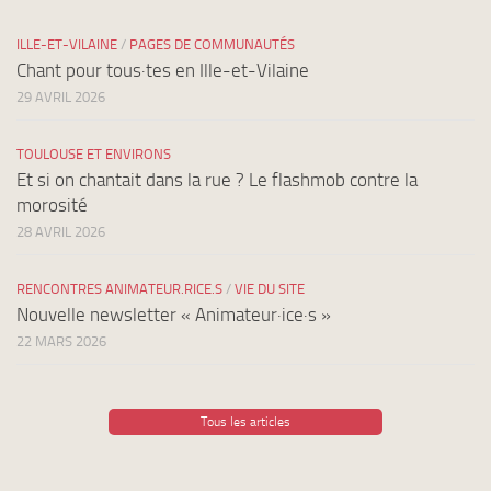
ILLE-ET-VILAINE
/
PAGES DE COMMUNAUTÉS
Chant pour tous·tes en Ille-et-Vilaine
29 AVRIL 2026
TOULOUSE ET ENVIRONS
Et si on chantait dans la rue ? Le flashmob contre la
morosité
28 AVRIL 2026
RENCONTRES ANIMATEUR.RICE.S
/
VIE DU SITE
Nouvelle newsletter « Animateur·ice·s »
22 MARS 2026
Tous les articles