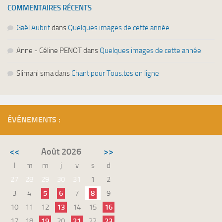
COMMENTAIRES RÉCENTS
Gaël Aubrit
dans
Quelques images de cette année
Anne - Céline PENOT
dans
Quelques images de cette année
Slimani sma
dans
Chant pour Tous.tes en ligne
ÉVÉNEMENTS :
<<
Août 2026
>>
l
m
m
j
v
s
d
27
28
29
30
31
1
2
3
4
5
6
7
8
9
10
11
12
13
14
15
16
17
18
19
20
21
22
23