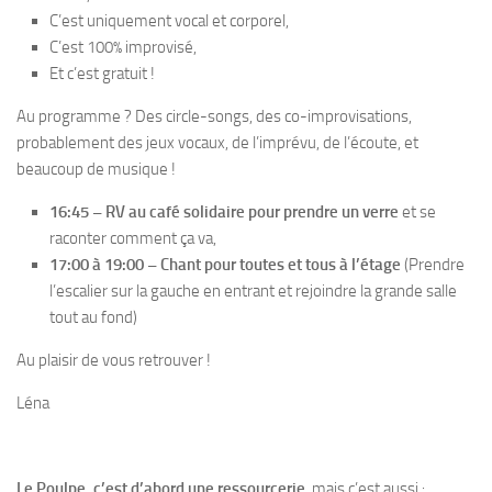
C’est uniquement vocal et corporel,
C’est 100% improvisé,
Et c’est gratuit !
Au programme ? Des circle-songs, des co-improvisations,
probablement des jeux vocaux, de l’imprévu, de l’écoute, et
beaucoup de musique !
16:45 – RV au café solidaire pour prendre un verre
et se
raconter comment ça va,
17:00 à 19:00 – Chant pour toutes et tous à l’étage
(Prendre
l’escalier sur la gauche en entrant et rejoindre la grande salle
tout au fond)
Au plaisir de vous retrouver !
Léna
Le Poulpe, c’est d’abord une ressourcerie
, mais c’est aussi :