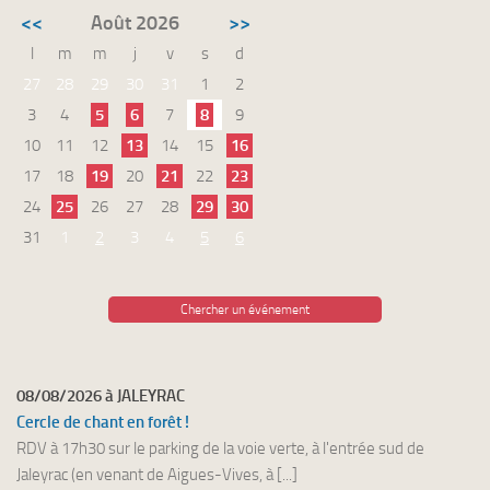
<<
Août 2026
>>
l
m
m
j
v
s
d
27
28
29
30
31
1
2
3
4
5
6
7
8
9
10
11
12
13
14
15
16
17
18
19
20
21
22
23
24
25
26
27
28
29
30
31
1
2
3
4
5
6
Chercher un événement
08/08/2026 à JALEYRAC
Cercle de chant en forêt !
RDV à 17h30 sur le parking de la voie verte, à l'entrée sud de
Jaleyrac (en venant de Aigues-Vives, à [...]