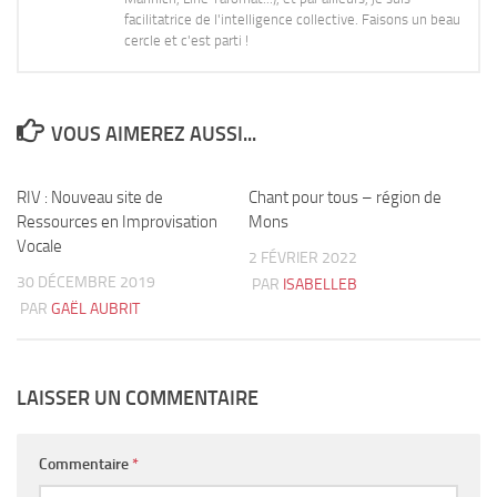
facilitatrice de l'intelligence collective. Faisons un beau
cercle et c'est parti !
VOUS AIMEREZ AUSSI...
RIV : Nouveau site de
6
Chant pour tous – région de
3
Ressources en Improvisation
Mons
Vocale
2 FÉVRIER 2022
30 DÉCEMBRE 2019
PAR
ISABELLEB
PAR
GAËL AUBRIT
LAISSER UN COMMENTAIRE
Commentaire
*