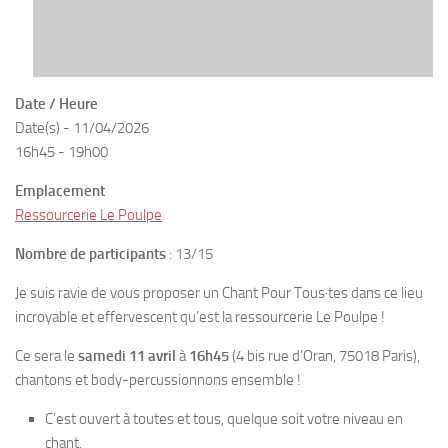
Date / Heure
Date(s) - 11/04/2026
16h45 - 19h00
Emplacement
Ressourcerie Le Poulpe
Nombre de participants
: 13/15
Je suis ravie de vous proposer un Chant Pour Tous·tes dans ce lieu
incroyable et effervescent qu’est la ressourcerie Le Poulpe !
Ce sera le
samedi 11 avril
à
16h45
(4 bis rue d’Oran, 75018 Paris),
chantons et body-percussionnons ensemble !
C’est ouvert à toutes et tous, quelque soit votre niveau en
chant,