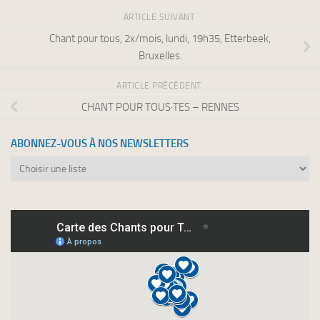
ARTICLE SUIVANT
Chant pour tous, 2x/mois, lundi, 19h35, Etterbeek,
Bruxelles.
ARTICLE PRÉCÉDENT
CHANT POUR TOUS·TES – RENNES
ABONNEZ-VOUS À NOS NEWSLETTERS
Abonnez-
vous
à
nos
newsletters