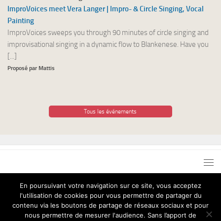
ImproVoices meet Vera Langer | Impro- & Circle Singing, Vocal
Painting
ImproVoices sweeps you through 90 minutes of circle singing and
improvisational singing in a dynamic flow to Blankenese. Have you
[...]
Proposé par Mattis
Tous les événements
En poursuivant votre navigation sur ce site, vous acceptez
l'utilisation de cookies pour vous permettre de partager du
Chant pour Tous © 2026. Tous droits réservés.
contenu via les boutons de partage de réseaux sociaux et pour
nous permettre de mesurer l'audience. Sans l’apport de