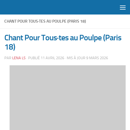
Skip to content
CHANT POUR TOUS·TES AU POULPE (PARIS 18)
Chant Pour Tous·tes au Poulpe (Paris
18)
PAR
LENA LS
· PUBLIÉ
11 AVRIL 2026
· MIS À JOUR
9 MARS 2026