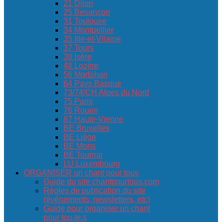
21 Dijon
25 Besançon
31 Toulouse
34 Montpellier
35 Ille-et-Vilaine
37 Tours
38 Isère
48 Lozère
56 Morbihan
64 Pays Basque
73/74/CH Alpes du Nord
75 Paris
76 Rouen
87 Haute-Vienne
BE Bruxelles
BE Liège
BE Mons
BE Tournai
LU Luxembourg
ORGANISER un chant pour tous
Guide du site chantpourtous.com
Règles de publication du site
(événements, newsletters, etc)
Guide pour organiser un chant
pour tou.te.s