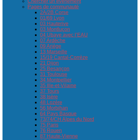
Chercher un événement
Pages de communauté
2A/2B Corse
01/69 Lyon
03 Hauterive
03 Montluçon
04 Ubaye avec l’EAU
07 Ardèche
09 Ariège
13 Marseille
15/19 Cantal-Corrèze
21 Dijon
25 Besançon
31 Toulouse
34 Montpellier
35 Ille-et-Vilaine
37 Tours
38 Isère
48 Lozère
56 Morbihan
64 Pays Basque
73/74/CH Alpes du Nord
75 Paris
76 Rouen
87 Haute-Vienne