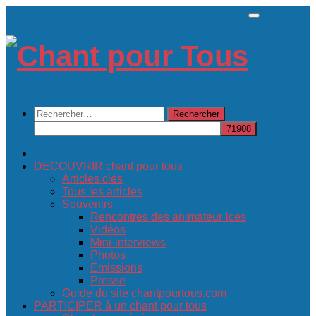
Skip
to
content
Rechercher :
DECOUVRIR chant pour tous
Articles clés
Tous les articles
Souvenirs
Rencontres des animateur·ices
Vidéos
Mini-interviews
Photos
Émissions
Presse
Guide du site chantpourtous.com
PARTICIPER à un chant pour tous