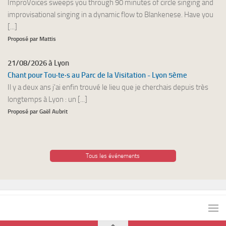
ImproVoices sweeps you through 90 minutes of circle singing and
improvisational singing in a dynamic flow to Blankenese. Have you
[...]
Proposé par Mattis
21/08/2026 à Lyon
Chant pour Tou·te·s au Parc de la Visitation - Lyon 5ème
Il y a deux ans j'ai enfin trouvé le lieu que je cherchais depuis très
longtemps à Lyon : un [...]
Proposé par Gaël Aubrit
Tous les événements