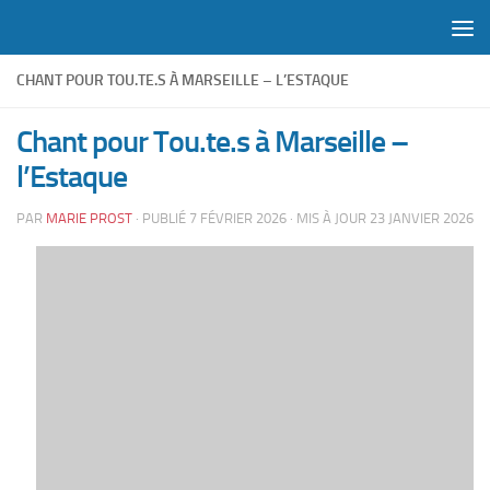
Skip to content
CHANT POUR TOU.TE.S À MARSEILLE – L’ESTAQUE
Chant pour Tou.te.s à Marseille –
l’Estaque
PAR
MARIE PROST
· PUBLIÉ
7 FÉVRIER 2026
· MIS À JOUR
23 JANVIER 2026