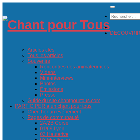
Skip
to
Rechercher :
content
DECOUVRIR c
Articles clés
Tous les articles
Souvenirs
Rencontres des animateur·ices
Vidéos
Mini-interviews
Photos
Émissions
Presse
Guide du site chantpourtous.com
PARTICIPER à un chant pour tous
Chercher un événement
Pages de communauté
2A/2B Corse
01/69 Lyon
03 Hauterive
03 Montluçon