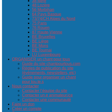
38 Isère
48 Lozère
56 Morbihan
64 Pays Basque
73/74/CH Alpes du Nord
75 Paris
76 Rouen
87 Haute-Vienne
BE Bruxelles
BE Liège
BE Mons
BE Tournai
LU Luxembourg
ORGANISER un chant pour tous
Guide du site chantpourtous.com
Règles de publication du site
(événements, newsletters, etc)
Guide pour organiser un chant
pour tou.te.s
Nous contacter
Contacter l’équipe du site
Contacter un.e animateur.ice
Contacter une communauté
Faire un don
Créer un compte