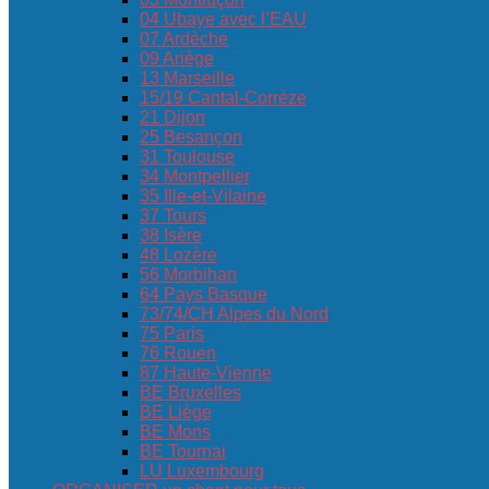
04 Ubaye avec l’EAU
07 Ardèche
09 Ariège
13 Marseille
15/19 Cantal-Corrèze
21 Dijon
25 Besançon
31 Toulouse
34 Montpellier
35 Ille-et-Vilaine
37 Tours
38 Isère
48 Lozère
56 Morbihan
64 Pays Basque
73/74/CH Alpes du Nord
75 Paris
76 Rouen
87 Haute-Vienne
BE Bruxelles
BE Liège
BE Mons
BE Tournai
LU Luxembourg