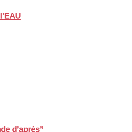
 l’EAU
de d’après”