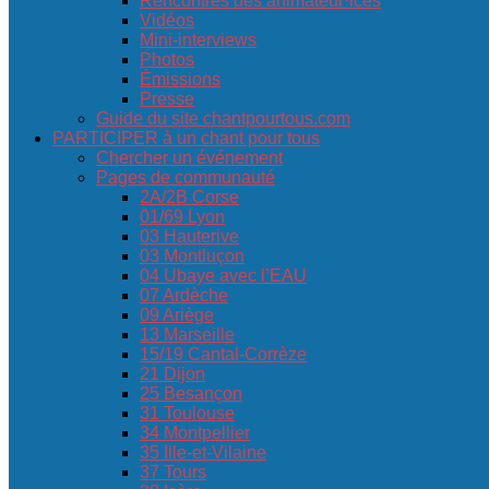
Rencontres des animateur·ices
Vidéos
Mini-interviews
Photos
Émissions
Presse
Guide du site chantpourtous.com
PARTICIPER à un chant pour tous
Chercher un événement
Pages de communauté
2A/2B Corse
01/69 Lyon
03 Hauterive
03 Montluçon
04 Ubaye avec l’EAU
07 Ardèche
09 Ariège
13 Marseille
15/19 Cantal-Corrèze
21 Dijon
25 Besançon
31 Toulouse
34 Montpellier
35 Ille-et-Vilaine
37 Tours