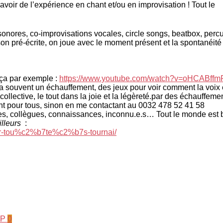
avoir de l’expérience en chant et/ou en improvisation ! Tout le
 sonores, co-improvisations vocales, circle songs, beatbox, per
on pré-écrite, on joue avec le moment présent et la spontanéité
ça par exemple :
https://www.youtube.com/watch?v=oHCABff
 souvent un échauffement, des jeux pour voir comment la voix e
ollective, le tout dans la joie et la légèreté.par des échauffeme
hant pour tous, sinon en me contactant au 0032 478 52 41 58
res, collègues, connaissances, inconnu.e.s… Tout le monde est 
ailleurs
:
ur-tou%c2%b7te%c2%b7s-tournai/
0