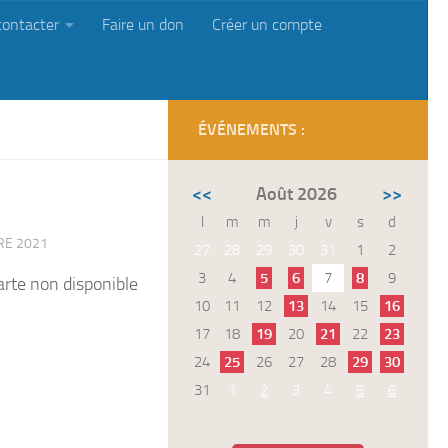
contacter
Faire un don
Créer un compte
ÉVÉNEMENTS :
<<
Août 2026
>>
l
m
m
j
v
s
d
RE 2021
27
28
29
30
31
1
2
3
4
5
6
7
8
9
arte non disponible
10
11
12
13
14
15
16
17
18
19
20
21
22
23
24
25
26
27
28
29
30
31
1
2
3
4
5
6