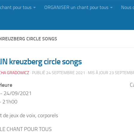
chant pour tous
ORGANISER un chant pour tous
Nous 
 KREUZBERG CIRCLE SONGS
N kreuzberg circle songs
CHA GRADOWICZ
· PUBLIÉ
24 SEPTEMBRE 2021
· MIS À JOUR
23 SEPTEMB
Heure
C
 - 24/09/2021
- 21h00
de jeux de voix, corporels
LE CHANT POUR TOUS