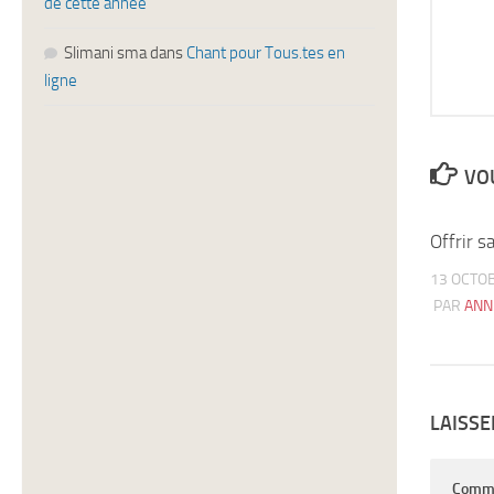
de cette année
Slimani sma
dans
Chant pour Tous.tes en
ligne
VOU
Offrir s
13 OCTO
PAR
ANN
LAISS
Comm