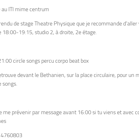
 au ITI mime centrum
le rendu de stage Theatre Physique que je recommande d’aller 
e 18:00-19:15, studio 2, à droite, 2e étage.
1:00 circle songs percu corpo beat box
etrouve devant le Bethanien, sur la place circulaire, pour u
e songs.
e me prévenir par message avant 16:00 si tu viens et avec 
nes
14760803