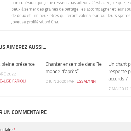
une cohésion que je ne ressens pas ailleurs. C'est avec joie que j
peux à semer des graines de partage, les accompagner et leur sou
de doux et lumineux êtres qui feront voler à leur tour leurs spores 
Joyeuse prolifération! Cha.
S AIMEREZ AUSSI...
a pleine présence
0
Chanter ensemble dans “le
1
Un chant p
monde d’après”
respecte p
BRE 2022
accords ?
E-LISE FARIOLI
2 JUIN 2020
PAR
JESSALYNN
7 MAI 2017
ER UN COMMENTAIRE
entaire
*