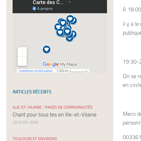
newsletters
A 18:00
il y a 
publiqu
19:30-2
On se r
en circl
ARTICLES RÉCENTS
ILLE-ET-VILAINE
/
PAGES DE COMMUNAUTÉS
Merci d
Chant pour tous·tes en Ille-et-Vilaine
person
29 AVRIL 2026
00336
TOULOUSE ET ENVIRONS