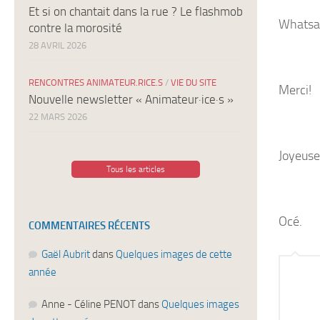
Et si on chantait dans la rue ? Le flashmob
Whatsap
contre la morosité
28 AVRIL 2026
RENCONTRES ANIMATEUR.RICE.S
/
VIE DU SITE
Merci!
Nouvelle newsletter « Animateur·ice·s »
22 MARS 2026
Joyeus
Tous les articles
Océ.
COMMENTAIRES RÉCENTS
Gaël Aubrit
dans
Quelques images de cette
année
Anne - Céline PENOT
dans
Quelques images