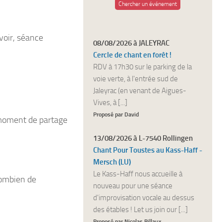
Chercher un événement
voir, séance
08/08/2026 à JALEYRAC
Cercle de chant en forêt !
RDV à 17h30 sur le parking de la
voie verte, à l'entrée sud de
Jaleyrac (en venant de Aigues-
Vives, à [...]
Proposé par David
n moment de partage
13/08/2026 à L-7540 Rollingen
Chant Pour Toustes au Kass-Haff -
Mersch (LU)
Le Kass-Haff nous accueille à
combien de
nouveau pour une séance
d'improvisation vocale au dessus
des étables ! Let us join our [...]
Proposé par Nicolas Billaux