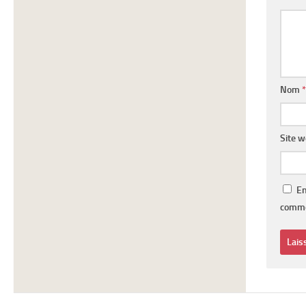
Nom
*
Site 
En
comme