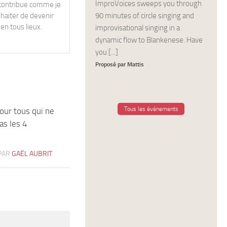
ImproVoices sweeps you through
e contribue comme je
haiter de devenir
90 minutes of circle singing and
en tous lieux.
improvisational singing in a
dynamic flow to Blankenese. Have
you [...]
Proposé par Mattis
Tous les événements
our tous qui ne
0
as les 4
PAR
GAËL AUBRIT