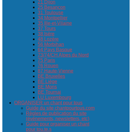
21 Dijon
25 Besançon
31 Toulouse
34 Montpellier
35 Ille-et-Vilaine
37 Tours
38 Isère
48 Lozère
56 Morbihan
64 Pays Basque
73/74/CH Alpes du Nord
75 Paris
76 Rouen
87 Haute-Vienne
BE Bruxelles
BE Liège
BE Mons
BE Tournai
LU Luxembourg
ORGANISER un chant pour tous
Guide du site chantpourtous.com
Règles de publication du site
(événements, newsletters, etc)
Guide pour organiser un chant
pour tou.te.s