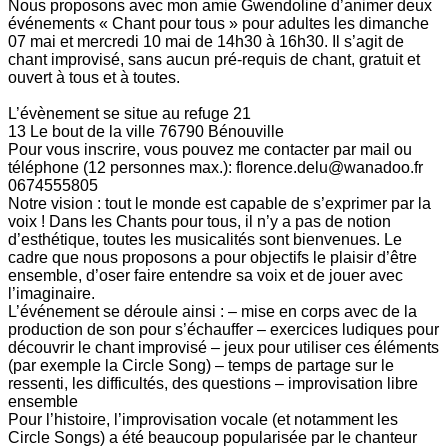
Nous proposons avec mon amie Gwendoline d’animer deux
événements « Chant pour tous » pour adultes les dimanche
07 mai et mercredi 10 mai de 14h30 à 16h30. Il s’agit de
chant improvisé, sans aucun pré-requis de chant, gratuit et
ouvert à tous et à toutes.
L’évènement se situe au refuge 21
13 Le bout de la ville 76790 Bénouville
Pour vous inscrire, vous pouvez me contacter par mail ou
téléphone (12 personnes max.):
florence.delu@wanadoo.fr
0674555805
Notre vision : tout le monde est capable de s’exprimer par la
voix ! Dans les Chants pour tous, il n’y a pas de notion
d’esthétique, toutes les musicalités sont bienvenues. Le
cadre que nous proposons a pour objectifs le plaisir d’être
ensemble, d’oser faire entendre sa voix et de jouer avec
l’imaginaire.
L’événement se déroule ainsi : – mise en corps avec de la
production de son pour s’échauffer – exercices ludiques pour
découvrir le chant improvisé – jeux pour utiliser ces éléments
(par exemple la Circle Song) – temps de partage sur le
ressenti, les difficultés, des questions – improvisation libre
ensemble
Pour l’histoire, l’improvisation vocale (et notamment les
Circle Songs) a été beaucoup popularisée par le chanteur