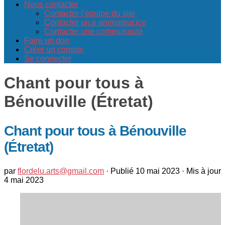
Nous contacter
Contacter l’équipe du site
Contacter un.e animateur.ice
Contacter une communauté
Faire un don
Créer un compte
Se connecter
Chant pour tous à
Bénouville (Étretat)
Chant pour tous à Bénouville
(Étretat)
par
flordelu.arts@gmail.com
· Publié
10 mai 2023
· Mis à jour
4 mai 2023