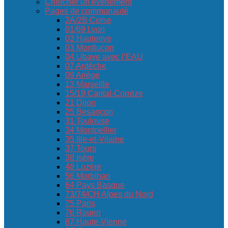
Chercher un événement
Pages de communauté
2A/2B Corse
01/69 Lyon
03 Hauterive
03 Montluçon
04 Ubaye avec l’EAU
07 Ardèche
09 Ariège
13 Marseille
15/19 Cantal-Corrèze
21 Dijon
25 Besançon
31 Toulouse
34 Montpellier
35 Ille-et-Vilaine
37 Tours
38 Isère
48 Lozère
56 Morbihan
64 Pays Basque
73/74/CH Alpes du Nord
75 Paris
76 Rouen
87 Haute-Vienne