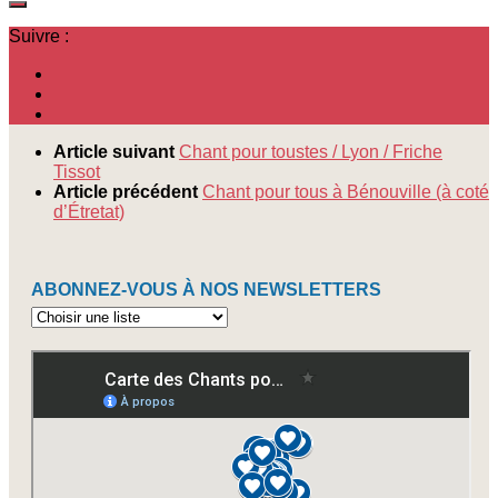
Suivre :
Article suivant
Chant pour toustes / Lyon / Friche
Tissot
Article précédent
Chant pour tous à Bénouville (à coté
d’Étretat)
ABONNEZ-VOUS À NOS NEWSLETTERS
Abonnez-
vous
à
nos
newsletters