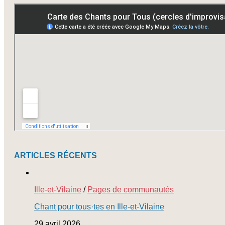
à
nos
newsletters
ARTICLES RÉCENTS
Ille-et-Vilaine
/
Pages de communautés
Chant pour tous·tes en Ille-et-Vilaine
29 avril 2026