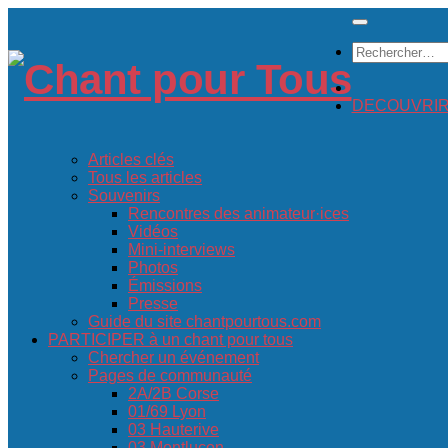
Skip
to
Rechercher :
content
DECOUVRIR c
Articles clés
Tous les articles
Souvenirs
Rencontres des animateur·ices
Vidéos
Mini-interviews
Photos
Émissions
Presse
Guide du site chantpourtous.com
PARTICIPER à un chant pour tous
Chercher un événement
Pages de communauté
2A/2B Corse
01/69 Lyon
03 Hauterive
03 Montluçon