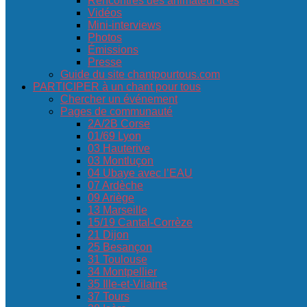
Rencontres des animateur·ices
Vidéos
Mini-interviews
Photos
Émissions
Presse
Guide du site chantpourtous.com
PARTICIPER à un chant pour tous
Chercher un événement
Pages de communauté
2A/2B Corse
01/69 Lyon
03 Hauterive
03 Montluçon
04 Ubaye avec l’EAU
07 Ardèche
09 Ariège
13 Marseille
15/19 Cantal-Corrèze
21 Dijon
25 Besançon
31 Toulouse
34 Montpellier
35 Ille-et-Vilaine
37 Tours