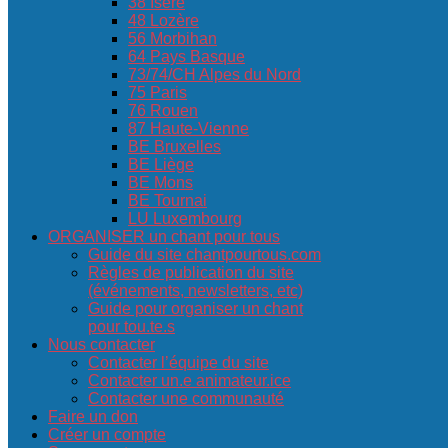
38 Isère
48 Lozère
56 Morbihan
64 Pays Basque
73/74/CH Alpes du Nord
75 Paris
76 Rouen
87 Haute-Vienne
BE Bruxelles
BE Liège
BE Mons
BE Tournai
LU Luxembourg
ORGANISER un chant pour tous
Guide du site chantpourtous.com
Règles de publication du site
(événements, newsletters, etc)
Guide pour organiser un chant
pour tou.te.s
Nous contacter
Contacter l’équipe du site
Contacter un.e animateur.ice
Contacter une communauté
Faire un don
Créer un compte