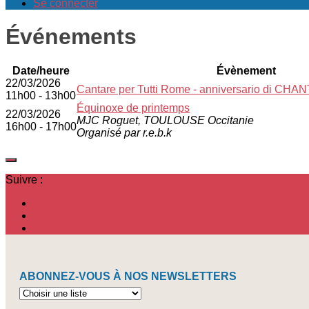
Se connecter
Événements
Date/heure
Évènement
22/03/2026
Cantare per Tutti Rome - anniversario di 
11h00 - 13h00
Équinoxe de printemps
22/03/2026
MJC Roguet, TOULOUSE Occitanie
16h00 - 17h00
Organisé par r.e.b.k
Suivre :
ABONNEZ-VOUS À NOS NEWSLETTERS
Abonnez-
vous