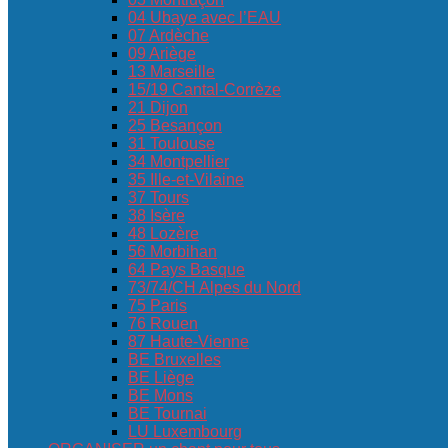
04 Ubaye avec l’EAU
07 Ardèche
09 Ariège
13 Marseille
15/19 Cantal-Corrèze
21 Dijon
25 Besançon
31 Toulouse
34 Montpellier
35 Ille-et-Vilaine
37 Tours
38 Isère
48 Lozère
56 Morbihan
64 Pays Basque
73/74/CH Alpes du Nord
75 Paris
76 Rouen
87 Haute-Vienne
BE Bruxelles
BE Liège
BE Mons
BE Tournai
LU Luxembourg