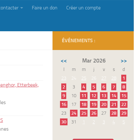
contacter
Faire un don
Créer un compte
ÉVÉNEMENTS :
<<
Mar 2026
>>
l
m
m
j
v
s
d
23
24
25
26
27
28
1
enghor, Etterbeek,
2
3
4
5
6
7
8
9
10
11
12
13
14
15
les
16
17
18
19
20
21
22
23
24
25
26
27
28
29
ES
30
31
1
2
3
4
5
nnes