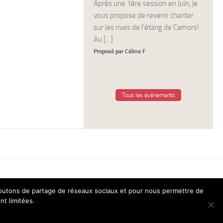
Après une 1ère session en Juin, je
vous propose de revenir chanter
sur les rives de l’étang de Camors!
Au [...]
Proposé par Céline F
Tous les événements
 boutons de partage de réseaux sociaux et pour nous permettre de
nt limitées.