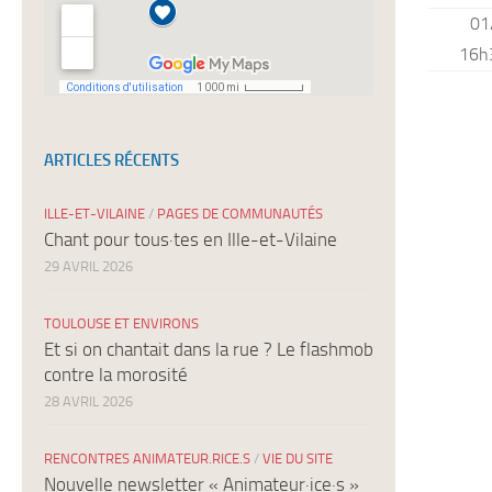
01
16h
ARTICLES RÉCENTS
ILLE-ET-VILAINE
/
PAGES DE COMMUNAUTÉS
Chant pour tous·tes en Ille-et-Vilaine
29 AVRIL 2026
TOULOUSE ET ENVIRONS
Et si on chantait dans la rue ? Le flashmob
contre la morosité
28 AVRIL 2026
RENCONTRES ANIMATEUR.RICE.S
/
VIE DU SITE
Nouvelle newsletter « Animateur·ice·s »