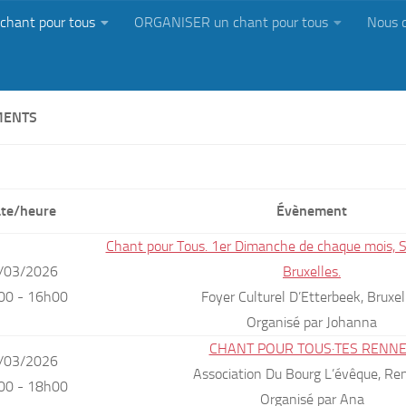
chant pour tous
ORGANISER un chant pour tous
Nous 
MENTS
te/heure
Évènement
Chant pour Tous. 1er Dimanche de chaque mois, S
/03/2026
Bruxelles.
00 - 16h00
Foyer Culturel D’Etterbeek, Bruxel
Organisé par Johanna
CHANT POUR TOUS·TES RENN
/03/2026
Association Du Bourg L’évêque, Re
00 - 18h00
Organisé par Ana