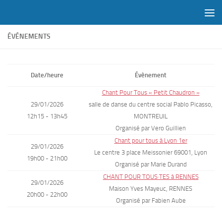
Skip to content
ÉVÉNEMENTS
Date/heure
Évènement
Chant Pour Tous « Petit Chaudron »
29/01/2026
salle de danse du centre social Pablo Picasso,
12h15 - 13h45
MONTREUIL
Organisé par Vero Guillien
Chant pour tous à Lyon 1er
29/01/2026
Le centre 3 place Meissonier 69001, Lyon
19h00 - 21h00
Organisé par Marie Durand
CHANT POUR TOUS·TES à RENNES
29/01/2026
Maison Yves Mayeuc, RENNES
20h00 - 22h00
Organisé par Fabien Aube