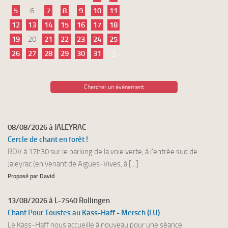
5
6
7
8
9
10
11
12
13
14
15
16
17
18
19
20
21
22
23
24
25
26
27
28
29
30
31
1
Chercher un événement
08/08/2026 à JALEYRAC
Cercle de chant en forêt !
RDV à 17h30 sur le parking de la voie verte, à l'entrée sud de
Jaleyrac (en venant de Aigues-Vives, à [...]
Proposé par David
13/08/2026 à L-7540 Rollingen
Chant Pour Toustes au Kass-Haff - Mersch (LU)
Le Kass-Haff nous accueille à nouveau pour une séance