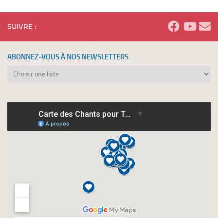
SUIVRE :
ABONNEZ-VOUS À NOS NEWSLETTERS
Abonnez-
vous
à
nos
newsletters