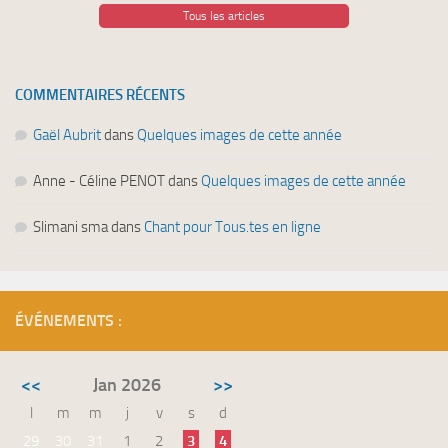
Tous les articles
COMMENTAIRES RÉCENTS
Gaël Aubrit
dans
Quelques images de cette année
Anne - Céline PENOT
dans
Quelques images de cette année
Slimani sma
dans
Chant pour Tous.tes en ligne
ÉVÉNEMENTS :
<<
Jan 2026
>>
l
m
m
j
v
s
d
29
30
31
1
2
3
4