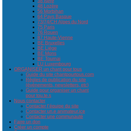
38 Isère
48 Lozère
56 Morbihan
64 Pays Basque
73/74/CH Alpes du Nord
75 Paris
76 Rouen
87 Haute-Vienne
BE Bruxelles
BE Liège
BE Mons
BE Tournai
LU Luxembourg
ORGANISER un chant pour tous
Guide du site chantpourtous.com
Règles de publication du site
(événements, newsletters, etc)
Guide pour organiser un chant
pour tou.te.s
Nous contacter
Contacter l’équipe du site
Contacter un.e animateur.ice
Contacter une communauté
Faire un don
Créer un compte