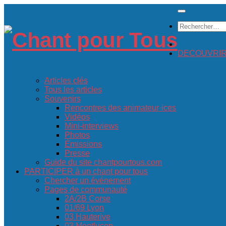
Skip
to
Rechercher :
content
DECOUVRIR c
Articles clés
Tous les articles
Souvenirs
Rencontres des animateur·ices
Vidéos
Mini-interviews
Photos
Émissions
Presse
Guide du site chantpourtous.com
PARTICIPER à un chant pour tous
Chercher un événement
Pages de communauté
2A/2B Corse
01/69 Lyon
03 Hauterive
03 Montluçon