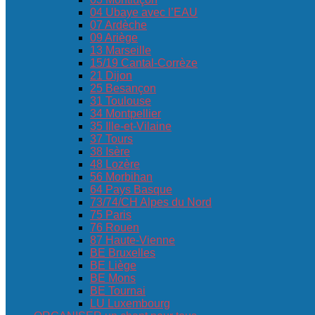
04 Ubaye avec l’EAU
07 Ardèche
09 Ariège
13 Marseille
15/19 Cantal-Corrèze
21 Dijon
25 Besançon
31 Toulouse
34 Montpellier
35 Ille-et-Vilaine
37 Tours
38 Isère
48 Lozère
56 Morbihan
64 Pays Basque
73/74/CH Alpes du Nord
75 Paris
76 Rouen
87 Haute-Vienne
BE Bruxelles
BE Liège
BE Mons
BE Tournai
LU Luxembourg