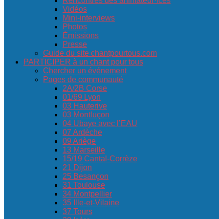
Rencontres des animateur·ices
Vidéos
Mini-interviews
Photos
Émissions
Presse
Guide du site chantpourtous.com
PARTICIPER à un chant pour tous
Chercher un événement
Pages de communauté
2A/2B Corse
01/69 Lyon
03 Hauterive
03 Montluçon
04 Ubaye avec l’EAU
07 Ardèche
09 Ariège
13 Marseille
15/19 Cantal-Corrèze
21 Dijon
25 Besançon
31 Toulouse
34 Montpellier
35 Ille-et-Vilaine
37 Tours