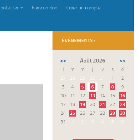
contacter
Faire un don
Créer un compte
ÉVÉNEMENTS :
<<
Août 2026
>>
l
m
m
j
v
s
d
27
28
29
30
31
1
2
3
4
5
6
7
8
9
10
11
12
13
14
15
16
17
18
19
20
21
22
23
24
25
26
27
28
29
30
31
1
2
3
4
5
6