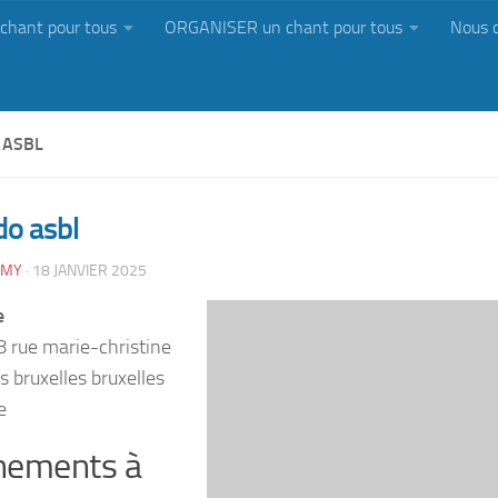
chant pour tous
ORGANISER un chant pour tous
Nous 
 ASBL
o asbl
MY
·
18 JANVIER 2025
e
 rue marie-christine
s bruxelles bruxelles
e
nements à