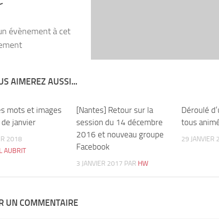
r
un évènement à cet
ement
S AIMEREZ AUSSI...
s mots et images
0
[Nantes] Retour sur la
1
Déroulé d’
 de janvier
session du 14 décembre
tous animé
2016 et nouveau groupe
ER 2018
29 JANVIER 
Facebook
L AUBRIT
3 JANVIER 2017
PAR
HW
ER UN COMMENTAIRE