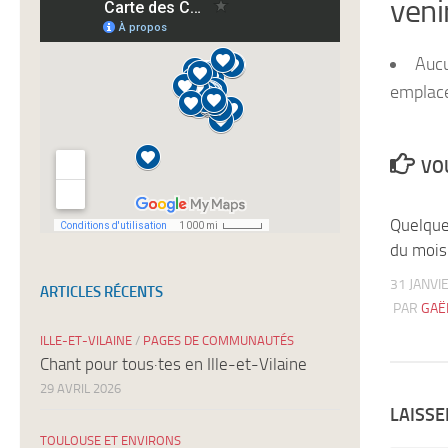
veni
newsletters
Auc
emplac
VOU
Quelque
du mois
31 JANVI
ARTICLES RÉCENTS
PAR
GAË
ILLE-ET-VILAINE
/
PAGES DE COMMUNAUTÉS
Chant pour tous·tes en Ille-et-Vilaine
29 AVRIL 2026
LAISS
TOULOUSE ET ENVIRONS