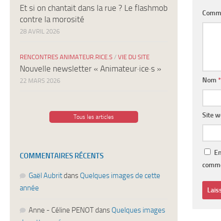
Et si on chantait dans la rue ? Le flashmob
Comm
contre la morosité
28 AVRIL 2026
RENCONTRES ANIMATEUR.RICE.S
/
VIE DU SITE
Nouvelle newsletter « Animateur·ice·s »
Nom
*
22 MARS 2026
Site 
Tous les articles
En
COMMENTAIRES RÉCENTS
comme
Gaël Aubrit
dans
Quelques images de cette
année
Anne - Céline PENOT
dans
Quelques images